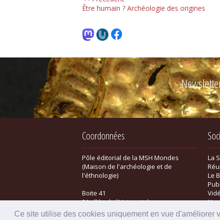
Être humain ? Archéologie des origines
Newslette
Coordonnées
Soc
Pôle éditorial de la MSH Mondes
La 
(Maison de l'archéologie et de
Réu
l'éthnologie)
Le B
Pub
Boite 41
Vid
21 allée de l'Université
New
F-92023 Nanterre cedex - FRANCE
Bou
Ce site utilise des cookies uniquement en vue d'améliorer 