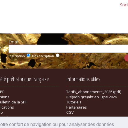
Soci
Email :
r
Inscription
Désinscription
iété préhistorique française
Informations utiles
SPF
Tarifs_abonnements_2026 (pdf)
nions
(Ré)Adh./(ré)abt en ligne 2026
ulletin de la SPF
Tutoriels
lications
Partenaires
éo
CGV
sletter
tique
votre confort de navigation ou pour analyser des données