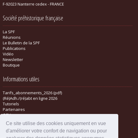
F-92023 Nanterre cedex - FRANCE
Société préhistorique française
La SPF
Réunions
Le Bulletin de la SPF
Publications
Vidéo
Newsletter
Boutique
Informations utiles
Tarifs_abonnements_2026 (pdf)
(Ré)Adh./(ré)abt en ligne 2026
Tutoriels
Partenaires
CGV
Ce site utilise des cookies uniquement en vue
d'améliorer votre confort de navigation ou pour