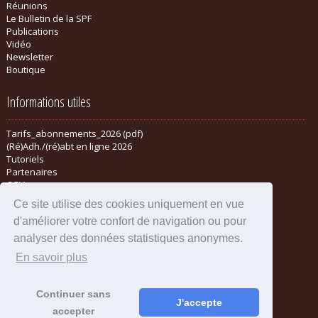
Réunions
Le Bulletin de la SPF
Publications
Vidéo
Newsletter
Boutique
Informations utiles
Tarifs_abonnements_2026 (pdf)
(Ré)Adh./(ré)abt en ligne 2026
Tutoriels
Partenaires
CGV
Ce site utilise des cookies uniquement en vue
d'améliorer votre confort de navigation ou pour
analyser des données statistiques anonymes.
En savoir plus
Continuer sans
J'accepte
accepter