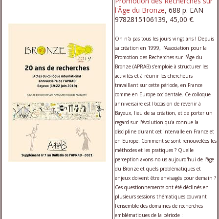
Promotion des Recherches sur
l'Âge du Bronze
, 688 p. EAN
9782815106139, 45,00 €.
On n'a pas tous les jours vingt ans ! Depuis
sa création en 1999, l'Association pour la
Promotion des Recherches sur l'Âge du
Bronze (APRAB) s'emploie à structurer les
activités et à réunir les chercheurs
travaillant sur cette période, en France
comme en Europe occidentale. Ce colloque
anniversaire est l'occasion de revenir à
Bayeux, lieu de sa création, et de porter un
regard sur l'évolution qu'a connue la
discipline durant cet intervalle en France et
en Europe. Comment se sont renouvelées les
méthodes et les pratiques ? Quelle
perception avons-no us aujourd'hui de l'âge
du Bronze et quels problématiques et
enjeux doivent être envisagés pour demain ?
Ces questionnements ont été déclinés en
plusieurs sessions thématiques couvrant
l'ensemble des domaines de recherches
emblématiques de la période :