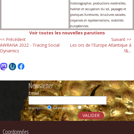
historiographie, productions matérielles,
habitat et occupation du sol, paysages et
pratiques funéraires, structures sociales,
croyances et représentations, mobilités
européennes.
Voir toutes les nouvelles parutions
<< Précédent
Suivant >>
AWRANA 2022 - Tracing Social
Les ors de l'Europe Atlantique à
Dynamics
l&...
Newsletter
Email :
Inscription
Désinscription
Coordonnées