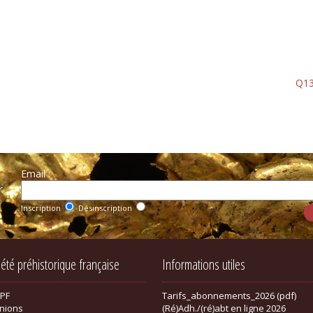
Q13
Email :
r
Inscription
Désinscription
iété préhistorique française
Informations utiles
SPF
Tarifs_abonnements_2026 (pdf)
nions
(Ré)Adh./(ré)abt en ligne 2026