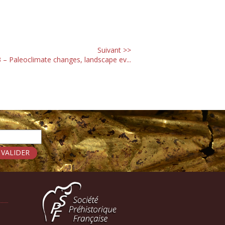
Suivant >>
 – Paleoclimate changes, landscape ev...