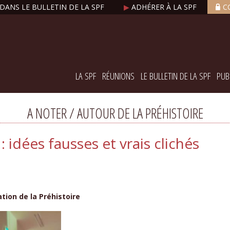
DANS LE BULLETIN DE LA SPF
▶
ADHÉRER À LA SPF
C
LA SPF
RÉUNIONS
LE BULLETIN DE LA SPF
PUB
A NOTER / AUTOUR DE LA PRÉHISTOIRE
 idées fausses et vrais clichés
tion de la Préhistoire