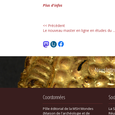
Plus d'infos
<< Précédent
Le nouveau master en ligne en études du ...
Newslette
Coordonnées
Soc
Pôle éditorial de la MSH Mondes
La 
(Maison de l'archéologie et de
Réu