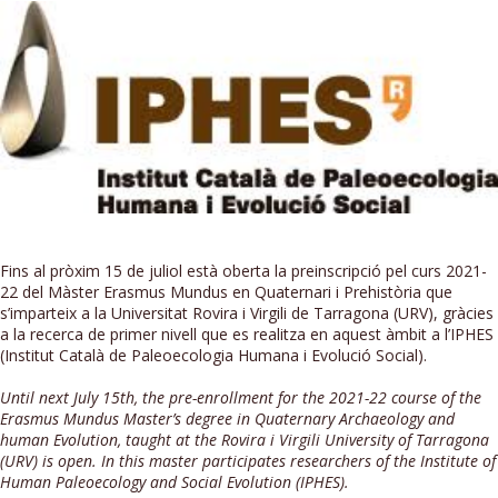
Fins al pròxim 15 de juliol està oberta la preinscripció pel curs 2021-
22 del Màster Erasmus Mundus en Quaternari i Prehistòria que
s’imparteix a la Universitat Rovira i Virgili de Tarragona (URV), gràcies
a la recerca de primer nivell que es realitza en aquest àmbit a l’IPHES
(Institut Català de Paleoecologia Humana i Evolució Social).
Until next July 15th, the pre-enrollment for the 2021-22 course of the
Erasmus Mundus Master’s degree in Quaternary Archaeology and
human Evolution, taught at the Rovira i Virgili University of Tarragona
(URV) is open. In this master participates researchers of the Institute of
Human Paleoecology and Social Evolution (IPHES).