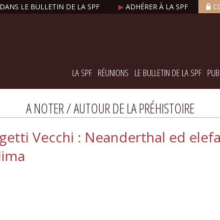
DANS LE BULLETIN DE LA SPF
▶
ADHÉRER À LA SPF
C
LA SPF
RÉUNIONS
LE BULLETIN DE LA SPF
PUB
A NOTER / AUTOUR DE LA PRÉHISTOIRE
ggetti Vecchi : Neanderthal ed ele
clima