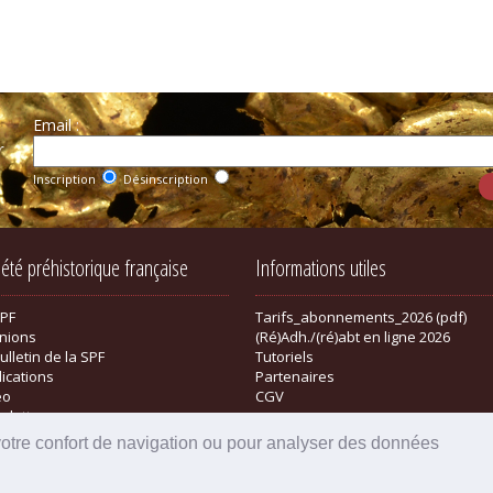
Email :
r
Inscription
Désinscription
iété préhistorique française
Informations utiles
SPF
Tarifs_abonnements_2026 (pdf)
nions
(Ré)Adh./(ré)abt en ligne 2026
ulletin de la SPF
Tutoriels
lications
Partenaires
éo
CGV
sletter
tique
votre confort de navigation ou pour analyser des données