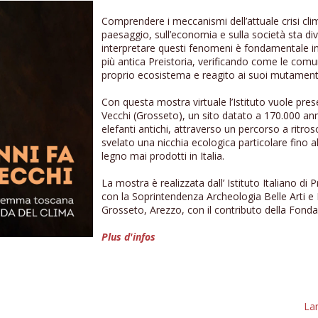
Comprendere i meccanismi dell’attuale crisi clim
paesaggio, sull’economia e sulla società sta di
interpretare questi fenomeni è fondamentale i
più antica Preistoria, verificando come le comu
proprio ecosistema e reagito ai suoi mutament
Con questa mostra virtuale l’Istituto vuole pres
Vecchi (Grosseto), un sito datato a 170.000 ann
elefanti antichi, attraverso un percorso a ritro
svelato una nicchia ecologica particolare fino al
legno mai prodotti in Italia.
La mostra è realizzata dall’ Istituto Italiano di 
con la Soprintendenza Archeologia Belle Arti e 
Grosseto, Arezzo, con il contributo della Fond
Plus d'infos
Lan