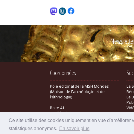
Newslette
Coordonnées
Soc
Pôle éditorial de la MSH Mondes
La 
(Maison de l'archéologie et de
Réu
l'éthnologie)
Le B
Pub
Boite 41
Vid
21 allée de l'Université
New
F-92023 Nanterre cedex - FRANCE
Bou
Ce site utilise des cookies uniquement en vue d'améliorer 
statistiques anonymes.
En savoir plus