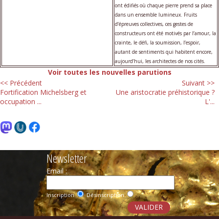
ont édifiés où chaque pierre prend sa place
dans un ensemble lumineux. Fruits
d’épreuves collectives, ces gestes de
constructeurs ont été motivés par l’amour, la
crainte, le défi, la soumission, l’espoir,
autant de sentiments qui habitent encore,
aujourd’hui, les architectes de nos cités.
Voir toutes les nouvelles parutions
<< Précédent
Suivant >>
Fortification Michelsberg et
Une aristocratie préhistorique ?
occupation ...
L'...
Newsletter
Email :
Inscription
Désinscription