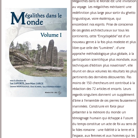
Mégalithes dans le Monde est une invitation
au voyage. Les mégalithes méritaient une
redéfinition plus large pour sortir du ghetto
linguistique, voire ésotérique, qui
encombrait nos esprits. Prise de conscience
de ces gestes architecturaux sur tous les
continents, cette “Encyclopédie” est d’un
nouveau genre à la fois plus modeste et plus
libre que celle des “Lumières” ; d’une
approche méthodologique plus globale, à la
participation scientifique plus mondiale, aux
techniques d’édition plus novatrices*, elle
réunit en deux volumes les résultats les plus
pertinents des dernières découvertes. Pas
moins de 150 chercheurs ont contribué à la
rédaction des 72 articles et encarts. Leurs
regards singuliers donnent un supplément
d’âme à l’ensemble de ces pierres faussement
inanimées. Construire en force pour
présenter à la mémoire du monde un
témoignage humain qui échappe à l’usure
du temps constitue un acte de foi au sens de
la fides romaine : une fidélité à la terre et à
l’espace, aux femmes et aux hommes qui les