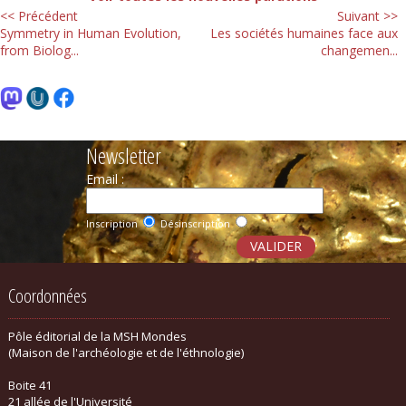
<< Précédent
Suivant >>
Symmetry in Human Evolution,
Les sociétés humaines face aux
from Biolog...
changemen...
Newsletter
Email :
Inscription
Désinscription
Coordonnées
Pôle éditorial de la MSH Mondes
(Maison de l'archéologie et de l'éthnologie)
Boite 41
21 allée de l'Université