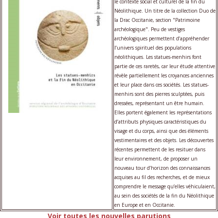
le contexte social et culturel de la fin du
Néolithique. Un titre de la collection Duo de
la Drac Occitanie, section "Patrimoine
archéologique". Peu de vestiges
archéologiques permettent d’appréhender
l’univers spirituel des populations
néolithiques. Les statues-menhirs font
partie de ces raretés, car leur étude attentive
révèle partiellement les croyances anciennes
et leur place dans ces sociétés. Les statues-
menhirs sont des pierres sculptées, puis
dressées, représentant un être humain.
Elles portent également les représentations
d’attributs physiques caractéristiques du
visage et du corps, ainsi que des éléments
vestimentaires et des objets. Les découvertes
récentes permettent de les resituer dans
leur environnement, de proposer un
nouveau tour d’horizon des connaissances
acquises au fil des recherches, et de mieux
comprendre le message qu’elles véhiculaient,
au sein des sociétés de la fin du Néolithique
en Europe et en Occitanie.
Voir toutes les nouvelles parutions