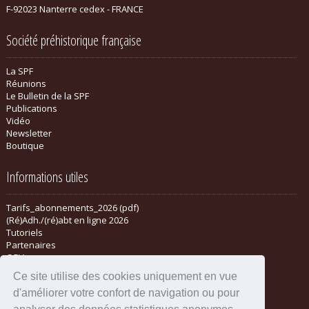
F-92023 Nanterre cedex - FRANCE
Société préhistorique française
La SPF
Réunions
Le Bulletin de la SPF
Publications
Vidéo
Newsletter
Boutique
Informations utiles
Tarifs_abonnements_2026 (pdf)
(Ré)Adh./(ré)abt en ligne 2026
Tutoriels
Partenaires
CGV
Ce site utilise des cookies uniquement en vue
d'améliorer votre confort de navigation ou pour