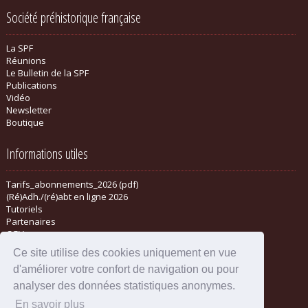
Société préhistorique française
La SPF
Réunions
Le Bulletin de la SPF
Publications
Vidéo
Newsletter
Boutique
Informations utiles
Tarifs_abonnements_2026 (pdf)
(Ré)Adh./(ré)abt en ligne 2026
Tutoriels
Partenaires
CGV
Ce site utilise des cookies uniquement en vue
d'améliorer votre confort de navigation ou pour
analyser des données statistiques anonymes.
En savoir plus