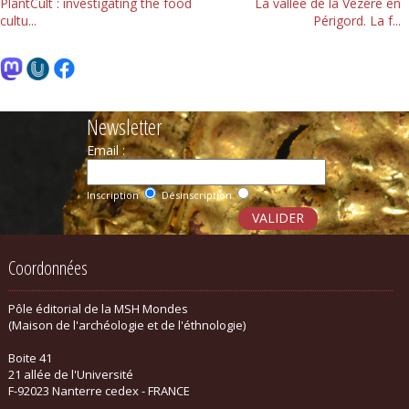
PlantCult : investigating the food
La vallée de la Vézère en
cultu...
Périgord. La f...
Newsletter
Email :
Inscription
Désinscription
Coordonnées
Pôle éditorial de la MSH Mondes
(Maison de l'archéologie et de l'éthnologie)
Boite 41
21 allée de l'Université
F-92023 Nanterre cedex - FRANCE