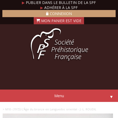
▶
PUBLIER DANS LE BULLETIN DE LA SPF
▶
ADHÉRER À LA SPF
CONNEXION
Menu
▼
> M10- (1972) L’Âge du bronze en Languedoc oriental - J.-L. ROUDIL