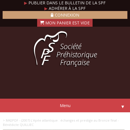
▶
PUBLIER DANS LE BULLETIN DE LA SPF
▶
ADHÉRER À LA SPF
CONNEXION
Menu
▼
> M42PDF - (2007) L'épée atlantique : échanges et prestige au Bronze final -
Bénédicte QUILLIEC