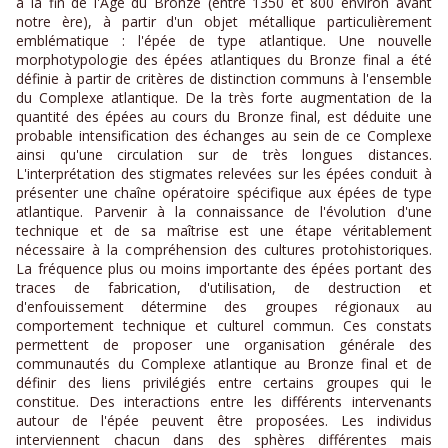
à la fin de l'Âge du Bronze (entre 1350 et 800 environ avant
notre ère), à partir d'un objet métallique particulièrement
emblématique : l'épée de type atlantique. Une nouvelle
morphotypologie des épées atlantiques du Bronze final a été
définie à partir de critères de distinction communs à l'ensemble
du Complexe atlantique. De la très forte augmentation de la
quantité des épées au cours du Bronze final, est déduite une
probable intensification des échanges au sein de ce Complexe
ainsi qu'une circulation sur de très longues distances.
L'interprétation des stigmates relevées sur les épées conduit à
présenter une chaîne opératoire spécifique aux épées de type
atlantique. Parvenir à la connaissance de l'évolution d'une
technique et de sa maîtrise est une étape véritablement
nécessaire à la compréhension des cultures protohistoriques.
La fréquence plus ou moins importante des épées portant des
traces de fabrication, d'utilisation, de destruction et
d'enfouissement détermine des groupes régionaux au
comportement technique et culturel commun. Ces constats
permettent de proposer une organisation générale des
communautés du Complexe atlantique au Bronze final et de
définir des liens privilégiés entre certains groupes qui le
constitue. Des interactions entre les différents intervenants
autour de l'épée peuvent être proposées. Les individus
interviennent chacun dans des sphères différentes mais