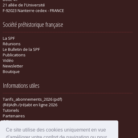
21 allée de l'Université
F-92023 Nanterre cedex - FRANCE
Société préhistorique française
La SPF
Réunions
Le Bulletin de la SPF
Publications
Vidéo
Newsletter
Boutique
Informations utiles
Tarifs_abonnements_2026 (pdf)
(Ré)Adh./(ré)abt en ligne 2026
Tutoriels
Partenaires
CGV
Ce site utilise des cookies uniquement en vue
d'améliorer votre confort de navigation ou pour