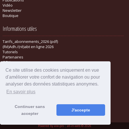
Vidéo
Newsletter
Boutique
Informations utiles
Tarifs_abonnements_2026 (pdf)
(Ré)Adh./(ré)abt en ligne 2026
Tutoriels
Partenaires
CGV
Ce site utilise des cookies uniquement en vue
d'améliorer votre confort de navigation ou pour
analyser des données statistiques anonymes.
En savoir plus
Continuer sans
J'accepte
accepter
Mentions légales
-
Administration
Powered by aiw-pro
|
all-in-web © 2026