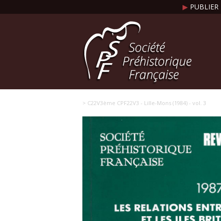
▶
PUBLIER 
> C22V3ème CPF22V3 - Lille-Mons (1984) - vol. 3