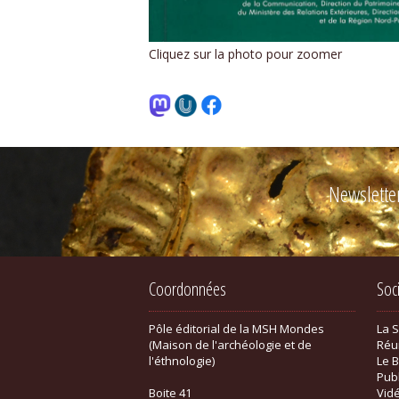
Cliquez sur la photo pour zoomer
Newslette
Coordonnées
Soc
Pôle éditorial de la MSH Mondes
La 
(Maison de l'archéologie et de
Réu
l'éthnologie)
Le B
Pub
Boite 41
Vid