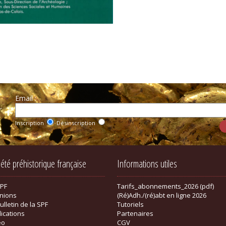
Email :
r
Inscription
Désinscription
iété préhistorique française
Informations utiles
SPF
Tarifs_abonnements_2026 (pdf)
nions
(Ré)Adh./(ré)abt en ligne 2026
ulletin de la SPF
Tutoriels
lications
Partenaires
éo
CGV