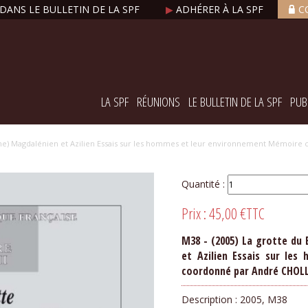
DANS LE BULLETIN DE LA SPF
▶
ADHÉRER À LA SPF
C
LA SPF
RÉUNIONS
LE BULLETIN DE LA SPF
PUB
ienne) Magdalénien et Azilien Essais sur les hommes et leur environnement Mémoi
Quantité :
Prix :
45,00 €
TTC
M38 - (2005) La grotte du
et Azilien Essais sur le
coordonné par André CHOLL
Description :
2005, M38