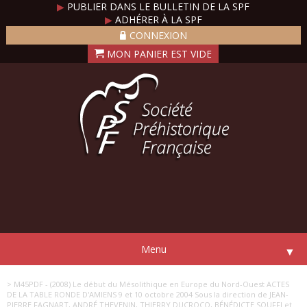
▶
PUBLIER DANS LE BULLETIN DE LA SPF
▶
ADHÉRER À LA SPF
CONNEXION
Menu
▼
> M45PDF - (2008) Le début du Mésolithique en Europe du Nord-Ouest ACTES
DE LA TABLE RONDE D'AMIENS 9 et 10 octobre 2004 Sous la direction de JEAN-
PIERRE FAGNART, ANDRÉ THEVENIN, THIERRY DUCROCQ, BÉNÉDICTE SOUFFI et