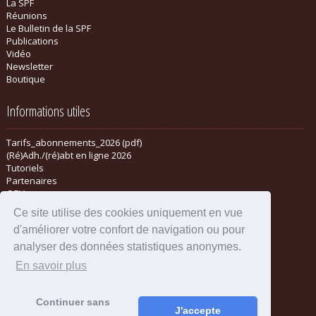
La SPF
Réunions
Le Bulletin de la SPF
Publications
Vidéo
Newsletter
Boutique
Informations utiles
Tarifs_abonnements_2026 (pdf)
(Ré)Adh./(ré)abt en ligne 2026
Tutoriels
Partenaires
CGV
Ce site utilise des cookies uniquement en vue
d'améliorer votre confort de navigation ou pour
analyser des données statistiques anonymes.
En savoir plus
Continuer sans
J'accepte