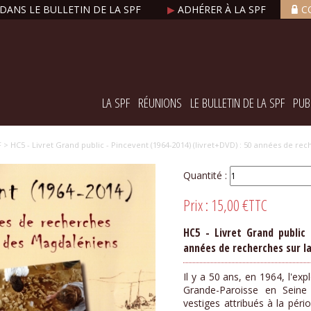
DANS LE BULLETIN DE LA SPF
▶
ADHÉRER À LA SPF
C
LA SPF
RÉUNIONS
LE BULLETIN DE LA SPF
PUB
F
> HC5 - Livret Grand public - Pincevent (1964-2014) (livret+DVD) : 50 années de re
Quantité :
Prix :
15,00 €
TTC
HC5 - Livret Grand public 
années de recherches sur l
Il y a 50 ans, en 1964, l'ex
Grande-Paroisse en Seine
vestiges attribués à la péri