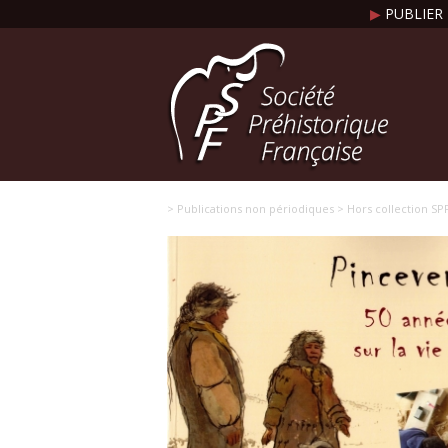
▶
PUBLIER 
> Publications non périodiques
> Hors collection SP