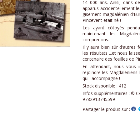
14 000 ans. Ainsi, dans de
apparus accidentellement les 
gisement magdalénien d'Eur
Pincevent était né !
Les ayant côtoyés penda
maintenant les Magdalé
comprenons.
Il y aura bien sûr d'autres 
les résultats ...et nous lai
centenaire des fouilles de Pi
En attendant, nous vous in
rejoindre les Magdaléniens l
qui l'accompagne !
Stock disponible :
412
Infos supplémentaires :
© C
9782913745599
Partager le produit sur :