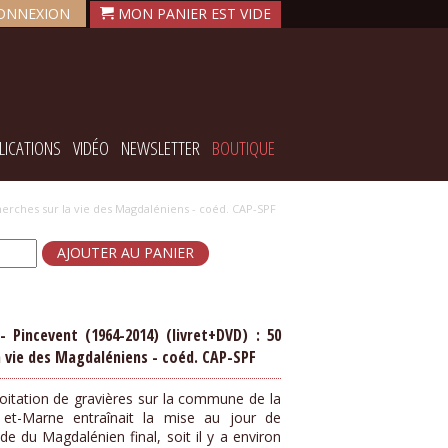
ONNEXION
LICATIONS
VIDÉO
NEWSLETTER
BOUTIQUE
cherches sur la vie des Magdaléniens - coéd. CAP-SPF
- Pincevent (1964-2014) (livret+DVD) : 50
a vie des Magdaléniens - coéd. CAP-SPF
ploitation de gravières sur la commune de la
 et-Marne entraînait la mise au jour de
ode du Magdalénien final, soit il y a environ