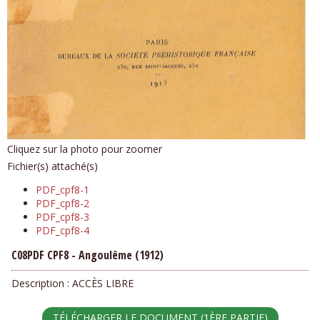
Cliquez sur la photo pour zoomer
Fichier(s) attaché(s)
PDF_cpf8-1
PDF_cpf8-2
PDF_cpf8-3
PDF_cpf8-4
C08PDF CPF8 - Angoulême (1912)
Description :
ACCÈS LIBRE
TÉLÉCHARGER LE DOCUMENT (1ÈRE PARTIE)