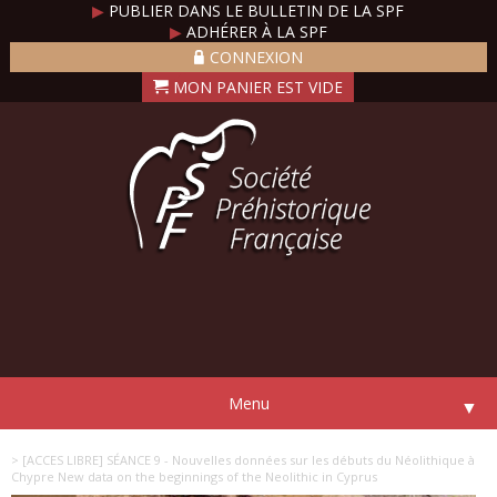
▶
PUBLIER DANS LE BULLETIN DE LA SPF
▶
ADHÉRER À LA SPF
CONNEXION
Menu
▼
> [ACCES LIBRE] SÉANCE 9 - Nouvelles données sur les débuts du Néolithique à
Chypre New data on the beginnings of the Neolithic in Cyprus