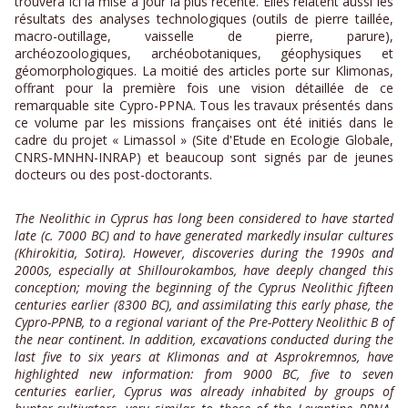
trouvera ici la mise à jour la plus récente. Elles relatent aussi les
résultats des analyses technologiques (outils de pierre taillée,
macro-outillage, vaisselle de pierre, parure),
archéozoologiques, archéobotaniques, géophysiques et
géomorphologiques. La moitié des articles porte sur Klimonas,
offrant pour la première fois une vision détaillée de ce
remarquable site Cypro-PPNA. Tous les travaux présentés dans
ce volume par les missions françaises ont été initiés dans le
cadre du projet « Limassol » (Site d'Etude en Ecologie Globale,
CNRS-MNHN-INRAP) et beaucoup sont signés par de jeunes
docteurs ou des post-doctorants.
The Neolithic in Cyprus has long been considered to have started
late (c. 7000 BC) and to have generated markedly insular cultures
(Khirokitia, Sotira). However, discoveries during the 1990s and
2000s, especially at Shillourokambos, have deeply changed this
conception; moving the beginning of the Cyprus Neolithic fifteen
centuries earlier (8300 BC), and assimilating this early phase, the
Cypro-PPNB, to a regional variant of the Pre-Pottery Neolithic B of
the near continent. In addition, excavations conducted during the
last five to six years at Klimonas and at Asprokremnos, have
highlighted new information: from 9000 BC, five to seven
centuries earlier, Cyprus was already inhabited by groups of