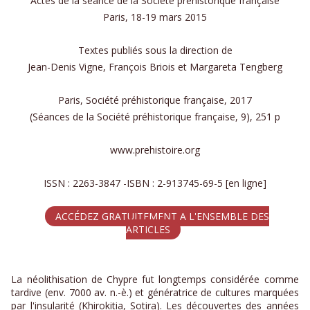
Actes de la séance de la Société préhistorique française
Paris, 18-19 mars 2015
Textes publiés sous la direction de
Jean-Denis Vigne, François Briois et Margareta Tengberg
Paris, Société préhistorique française, 2017
(Séances de la Société préhistorique française, 9), 251 p
www.prehistoire.org
ISSN : 2263-3847 -ISBN : 2-913745-69-5 [en ligne]
ACCÉDEZ GRATUITEMENT A L'ENSEMBLE DES
ARTICLES
La néolithisation de Chypre fut longtemps considérée comme
tardive (env. 7000 av. n.-è.) et génératrice de cultures marquées
par l'insularité (Khirokitia, Sotira). Les découvertes des années