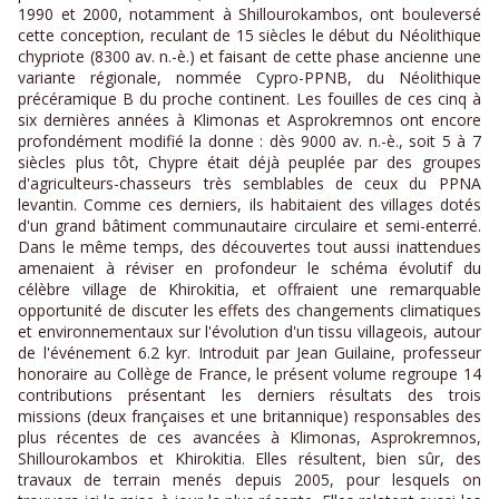
1990 et 2000, notamment à Shillourokambos, ont bouleversé
cette conception, reculant de 15 siècles le début du Néolithique
chypriote (8300 av. n.-è.) et faisant de cette phase ancienne une
variante régionale, nommée Cypro-PPNB, du Néolithique
précéramique B du proche continent. Les fouilles de ces cinq à
six dernières années à Klimonas et Asprokremnos ont encore
profondément modifié la donne : dès 9000 av. n.-è., soit 5 à 7
siècles plus tôt, Chypre était déjà peuplée par des groupes
d'agriculteurs-chasseurs très semblables de ceux du PPNA
levantin. Comme ces derniers, ils habitaient des villages dotés
d'un grand bâtiment communautaire circulaire et semi-enterré.
Dans le même temps, des découvertes tout aussi inattendues
amenaient à réviser en profondeur le schéma évolutif du
célèbre village de Khirokitia, et offraient une remarquable
opportunité de discuter les effets des changements climatiques
et environnementaux sur l'évolution d'un tissu villageois, autour
de l'événement 6.2 kyr. Introduit par Jean Guilaine, professeur
honoraire au Collège de France, le présent volume regroupe 14
contributions présentant les derniers résultats des trois
missions (deux françaises et une britannique) responsables des
plus récentes de ces avancées à Klimonas, Asprokremnos,
Shillourokambos et Khirokitia. Elles résultent, bien sûr, des
travaux de terrain menés depuis 2005, pour lesquels on