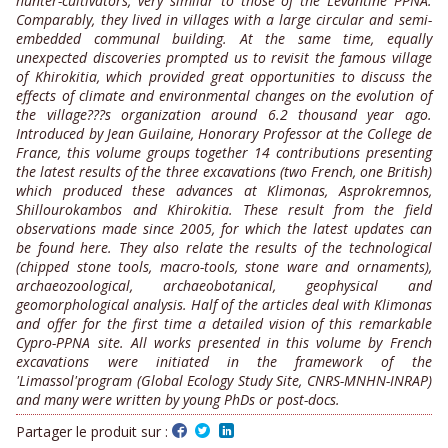
hunter-cultivators, very similar to those of the Levantine PPNA.
Comparably, they lived in villages with a large circular and semi-
embedded communal building. At the same time, equally
unexpected discoveries prompted us to revisit the famous village
of Khirokitia, which provided great opportunities to discuss the
effects of climate and environmental changes on the evolution of
the village???s organization around 6.2 thousand year ago.
Introduced by Jean Guilaine, Honorary Professor at the College de
France, this volume groups together 14 contributions presenting
the latest results of the three excavations (two French, one British)
which produced these advances at Klimonas, Asprokremnos,
Shillourokambos and Khirokitia. These result from the field
observations made since 2005, for which the latest updates can
be found here. They also relate the results of the technological
(chipped stone tools, macro-tools, stone ware and ornaments),
archaeozoological, archaeobotanical, geophysical and
geomorphological analysis. Half of the articles deal with Klimonas
and offer for the first time a detailed vision of this remarkable
Cypro-PPNA site. All works presented in this volume by French
excavations were initiated in the framework of the
'Limassol'program (Global Ecology Study Site, CNRS-MNHN-INRAP)
and many were written by young PhDs or post-docs.
Partager le produit sur :