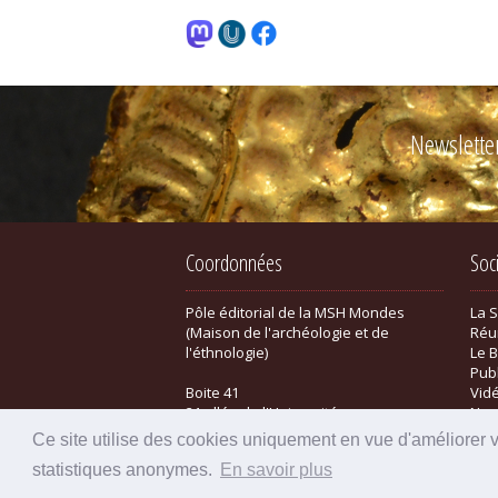
Newslette
Coordonnées
Soc
Pôle éditorial de la MSH Mondes
La 
(Maison de l'archéologie et de
Réu
l'éthnologie)
Le B
Pub
Boite 41
Vid
21 allée de l'Université
New
F-92023 Nanterre cedex - FRANCE
Bou
Ce site utilise des cookies uniquement en vue d'améliorer 
statistiques anonymes.
En savoir plus