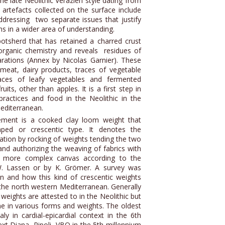
the late Neolithic Verazien style dating from
artefacts collected on the surface include
ddressing two separate issues that justify
s in a wider area of understanding.
potsherd that has retained a charred crust
organic chemistry and reveals residues of
arations (Annex by Nicolas Garnier). These
 meat, dairy products, traces of vegetable
races of leafy vegetables and fermented
ts, other than apples. It is a first step in
practices and food in the Neolithic in the
editerranean.
ement is a cooked clay loom weight that
aped or crescentic type. It denotes the
tion by rocking of weights tending the two
and authorizing the weaving of fabrics with
h more complex canvas according to the
. Lassen or by K. Grömer. A survey was
en and how this kind of crescentic weights
the north western Mediterranean. Generally
eights are attested to in the Neolithic but
e in various forms and weights. The oldest
ly in cardial-epicardial context in the 6th
xt Diana, Ripoli, VBQ in the 5th millennium