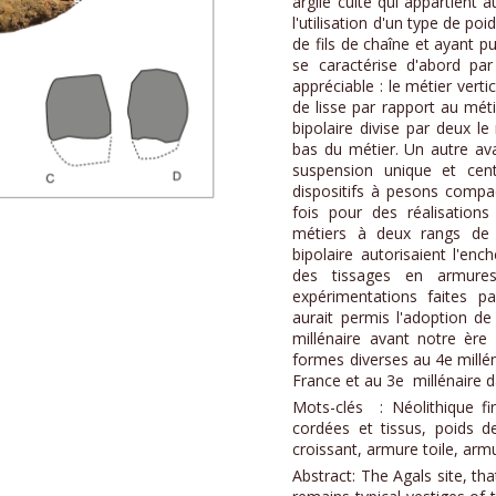
argile cuite qui appartient 
l'utilisation d'un type de 
de fils de chaîne et ayant p
se caractérise d'abord p
appréciable : le métier vert
de lisse par rapport au méti
bipolaire divise par deux 
bas du métier. Un autre a
suspension unique et cen
dispositifs à pesons compac
fois pour des réalisations
métiers à deux rangs de 
bipolaire autorisaient l'e
des tissages en armures 
expérimentations faites p
aurait permis l'adoption de
millénaire avant notre ère 
formes diverses au 4e millén
France et au 3e millénaire d
Mots-clés : Néolithique fin
cordées et tissus, poids d
croissant, armure toile, arm
Abstract: The Agals site, th