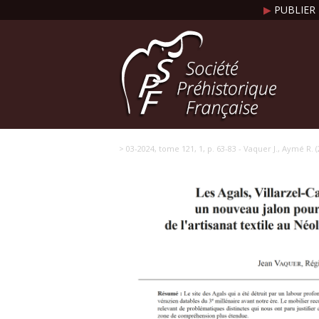
▶
PUBLIER 
> 03-2024, tome 121, 1, p. 63-83 - Vaquer J., Aymé R.