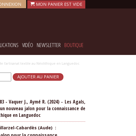
ONNEXION
LICATIONS
VIDÉO
NEWSLETTER
BOUTIQUE
 de l'artisanat textile au Néolithique en Languedoc
83 - Vaquer J., Aymé R. (2024) - Les Agals,
: un nouveau jalon pour la connaissance de
ithique en Languedoc
illarzel-Cabardès (Aude) :
alon pour la connaissance