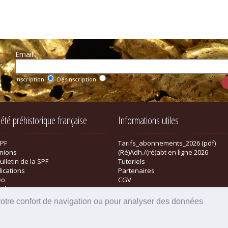
Email :
r
Inscription
Désinscription
iété préhistorique française
Informations utiles
SPF
Tarifs_abonnements_2026 (pdf)
nions
(Ré)Adh./(ré)abt en ligne 2026
ulletin de la SPF
Tutoriels
lications
Partenaires
éo
CGV
sletter
tique
votre confort de navigation ou pour analyser des données
Powered by aiw-pro
|
all-in-web © 2026