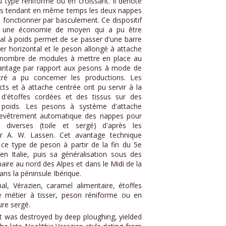
au type réniforme ou en croissant. Il dénote
poids tendant en même temps les deux nappes
u fonctionner par basculement. Ce dispositif
ar une économie de moyen qui a pu être
ical à poids permet de se passer d'une barre
er horizontal et le peson allongé à attache
le nombre de modules à mettre en place au
vantage par rapport aux pesons à mode de
tré a pu concerner les productions. Les
ts et à attache centrée ont pu servir à la
 d'étoffes cordées et des tissus sur des
poids. Les pesons à système d'attache
nchevêtrement automatique des nappes pour
diverses (toile et sergé) d'après les
ar A. W. Lassen. Cet avantage technique
 ce type de peson à partir de la fin du 5e
en Italie, puis sa généralisation sous des
aire au nord des Alpes et dans le Midi de la
ans la péninsule Ibérique.
al, Vérazien, caramel alimentaire, étoffes
e métier à tisser, peson réniforme ou en
ure sergé.
at was destroyed by deep ploughing, yielded