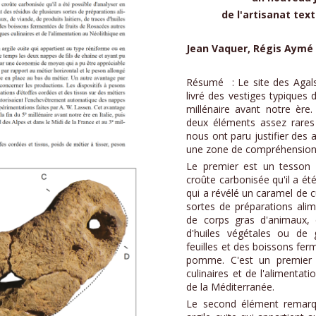
de l'artisanat tex
Jean Vaquer, Régis Aymé
Résumé : Le site des Agals
livré des vestiges typiques 
millénaire avant notre ère.
deux éléments assez rares 
nous ont paru justifier des 
une zone de compréhension 
Le premier est un tesson 
croûte carbonisée qu'il a ét
qui a révélé un caramel de 
sortes de préparations alime
de corps gras d'animaux, d
d'huiles végétales ou de
feuilles et des boissons fer
pomme. C'est un premier 
culinaires et de l'alimentat
de la Méditerranée.
Le second élément remarqu