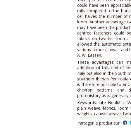
could have been appreciable
rails compared to the hori
cell halves the number of 
loom. Another advantage ov
may have been the producti
centred fasteners could b
fabrics on two-tier looms.
allowed the automatic enta
various armor (canvas and t
A. W. Lassen.
These advantages can mak
adoption of this kind of lo
Italy but also in the South 
southern Iberian Peninsula d
is therefore possible to env
chevron patterns and d
protohistory as is generally
Keywords: late Neolithic, V
plain weave fabrics, loom 
weights, canvas weave, twini
Partager le produit sur :