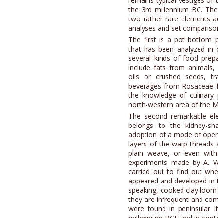
remains typical vestiges of 
the 3rd millennium BC. The 
two rather rare elements a
analyses and set comparison
The first is a pot bottom 
that has been analyzed in 
several kinds of food prep
include fats from animals,
oils or crushed seeds, t
beverages from Rosaceae frui
the knowledge of culinary 
north-western area of the M
The second remarkable el
belongs to the kidney-sh
adoption of a mode of opera
layers of the warp threads 
plain weave, or even wit
experiments made by A. W
carried out to find out wh
appeared and developed in 
speaking, cooked clay loom w
they are infrequent and com
were found in peninsular Ita
millennium BCE and in conte