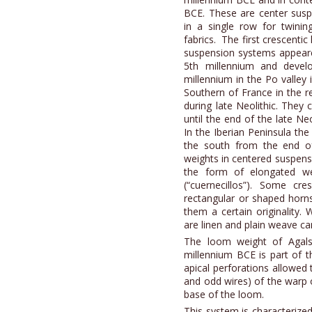
BCE. These are center susp
in a single row for twinin
fabrics. The first crescenti
suspension systems appeare
5th millennium and devel
millennium in the Po valley 
Southern of France in the 
during late Neolithic. They
until the end of the late Ne
In the Iberian Peninsula th
the south from the end of
weights in centered suspens
the form of elongated we
(“cuernecillos”). Some c
rectangular or shaped horn
them a certain originality.
are linen and plain weave ca
The loom weight of Agals 
millennium BCE is part of 
apical perforations allowed 
and odd wires) of the warp 
base of the loom.
This system is characterize