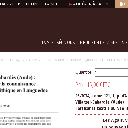
DANS LE BULLETIN DE LA SPF
▶
ADHÉRER À LA SPF
C
LA SPF
RÉUNIONS
LE BULLETIN DE LA SPF
PUB
 (2024) - Les Agals, Villarzel-Cabardès (Aude) : un nouveau jalon pour la connaissance
Quantité :
Prix :
15,00 €
TTC
03-2024, tome 121, 1, p. 63-
Villarzel-Cabardès (Aude) 
l'artisanat textile au Néol
Les Agals, V
un nouveau j