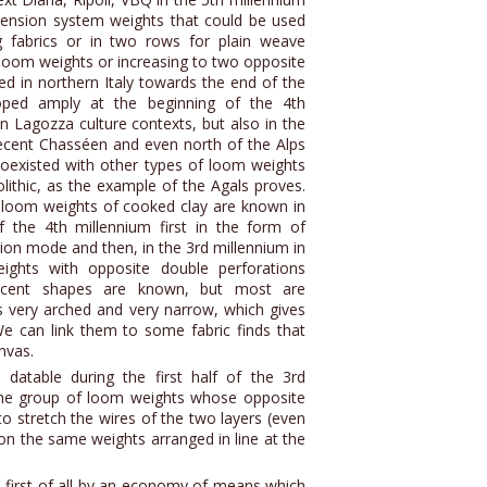
ension system weights that could be used
g fabrics or in two rows for plain weave
c loom weights or increasing to two opposite
d in northern Italy towards the end of the
oped amply at the beginning of the 4th
in Lagozza culture contexts, but also in the
recent Chasséen and even north of the Alps
 coexisted with other types of loom weights
olithic, as the example of the Agals proves.
e loom weights of cooked clay are known in
 the 4th millennium first in the form of
ion mode and then, in the 3rd millennium in
ights with opposite double perforations
rescent shapes are known, but most are
s very arched and very narrow, which gives
 We can link them to some fabric finds that
nvas.
datable during the first half of the 3rd
the group of loom weights whose opposite
to stretch the wires of the two layers (even
on the same weights arranged in line at the
d first of all by an economy of means which