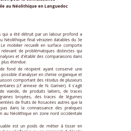
tile au Néolithique en Languedoc
 qui a été détruit par un labour profond a
du Néolithique final vérazien datables du 3e
 Le mobilier recueilli en surface comporte
relevant de problématiques distinctes qui
analyses et d'établir des comparaisons dans
plus étendue.
de fond de récipient ayant conservé une
é possible d'analyser en chimie organique et
cuisson comportant des résidus de plusieurs
ntaires (cf annexe de N. Garnier). Il s'agit
e viande, de produits laitiers, de traces
 graines broyées, des traces de légumes
mentées de fruits de Rosacées autres que la
pas dans la connaissance des pratiques
ion au Néolithique en zone nord occidentale
able est un poids de métier à tisser en