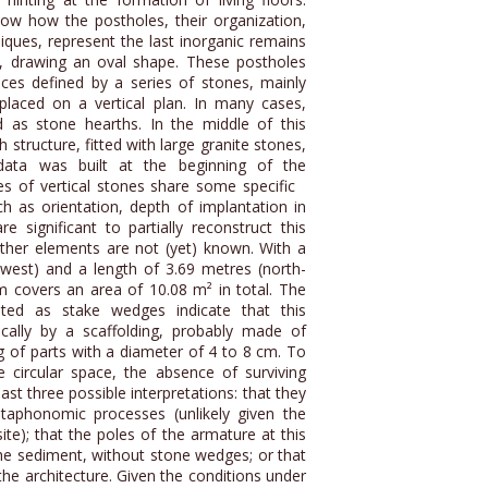
how how the postholes, their organization,
iques, represent the last inorganic remains
re, drawing an oval shape. These postholes
aces defined by a series of stones, mainly
 placed on a vertical plan. In many cases,
 as stone hearths. In the middle of this
h structure, fitted with large granite stones,
ata was built at the beginning of the
es of vertical stones share some specific
ch as orientation, depth of implantation in
e significant to partially reconstruct this
other elements are not (yet) known. With a
-west) and a length of 3.69 metres (north-
om covers an area of 10.08 m² in total. The
eted as stake wedges indicate that this
ically by a scaffolding, probably made of
g of parts with a diameter of 4 to 8 cm. To
 circular space, the absence of surviving
st three possible interpretations: that they
taphonomic processes (unlikely given the
site); that the poles of the armature at this
 the sediment, without stone wedges; or that
 the architecture. Given the conditions under