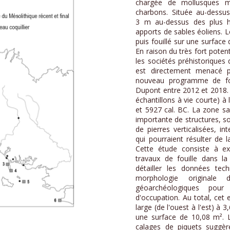
chargée de mollusques ma
charbons. Située au-dessus
3 m au-dessus des plus h
apports de sables éoliens. L
puis fouillé sur une surface
En raison du très fort poten
les sociétés préhistoriques du
est directement menacé p
nouveau programme de fou
Dupont entre 2012 et 2018. L
échantillons à vie courte) à 
et 5927 cal. BC. La zone sab
importante de structures, s
de pierres verticalisées, 
qui pourraient résulter de l
Cette étude consiste à ex
travaux de fouille dans la
détailler les données tech
morphologie originale
géoarchéologiques pour
d'occupation. Au total, cet 
large (de l'ouest à l'est) à
une surface de 10,08 m².
calages de piquets suggère