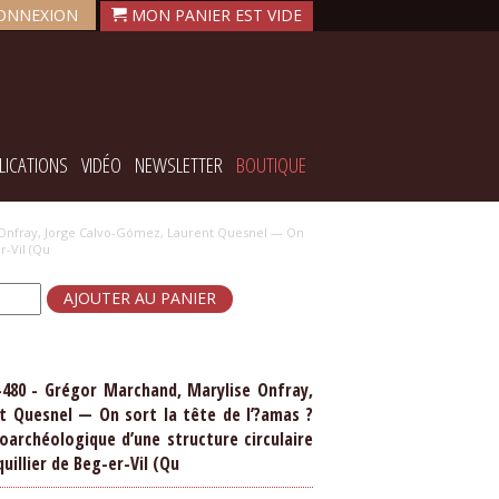
ONNEXION
LICATIONS
VIDÉO
NEWSLETTER
BOUTIQUE
e Onfray, Jorge Calvo-Gómez, Laurent Quesnel — On
r-Vil (Qu
7-480 - Grégor Marchand, Marylise Onfray,
t Quesnel — On sort la tête de l’?amas ?
oarchéologique d’une structure circulaire
uillier de Beg-er-Vil (Qu