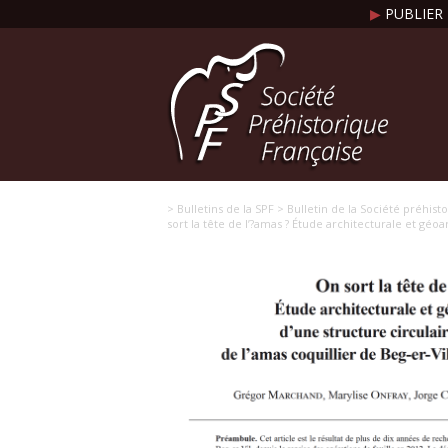
▶
PUBLIER 
> Bulletins de la SPF
> Bulletin de la Société préhist
sort la tête de l’?amas ? Étude architecturale et géo