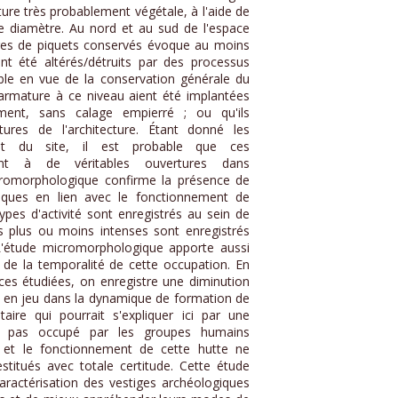
ure très probablement végétale, à l'aide de
e diamètre. Au nord et au sud de l'espace
lages de piquets conservés évoque au moins
aient été altérés/détruits par des processus
le en vue de la conservation générale du
l'armature à ce niveau aient été implantées
ment, sans calage empierré ; ou qu'ils
tures de l'architecture. Étant donné les
ent du site, il est probable que ces
dent à de véritables ouvertures dans
micromorphologique confirme la présence de
hiques en lien avec le fonctionnement de
 types d'activité sont enregistrés au sein de
 plus ou moins intenses sont enregistrés
 L'étude micromorphologique apporte aussi
 de la temporalité de cette occupation. En
nces étudiées, on enregistre une diminution
 en jeu dans la dynamique de formation de
ire qui pourrait s'expliquer ici par une
st pas occupé par les groupes humains
n et le fonctionnement de cette hutte ne
stitués avec totale certitude. Cette étude
aractérisation des vestiges archéologiques