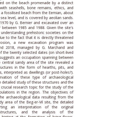
zed on the beach promenade by a distinct
 with seashells, bone remains, ethics, and
e a fossilised beach from the Eemian, about
sea level, and is covered by aeolian sands.
 1970 by G. Bernier and excavated over an
 between 1985 and 1988. Given the site's
or understanding prehistoric societies on the
ue to the fact that it is directly threatened
rosion, a new excavation program was
and 2018, managed by G. Marchand and
f the twenty selected dates (on short-lived
 suggests an occupation spanning between
 central sandy area of the site revealed a
uctures in the form of hearths, pits, and
s, interpreted as dwellings (or post-holes?).
vation of these type of archaeological
he detailed study of these structures and the
a crucial research topic for the study of the
pulations in the region. The objectives of
the archaeological data resulting from the
y area of the Beg-er-Vil site, the detailed
rting an interpretation of the original
tructures, and the analysis of the
hinting at the formation of living floors.