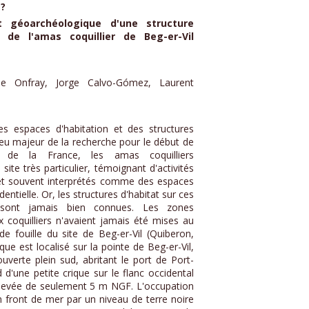
 ?
t géoarchéologique d'une structure
e de l'amas coquillier de Beg-er-Vil
se Onfray, Jorge Calvo-Gómez, Laurent
des espaces d'habitation et des structures
jeu majeur de la recherche pour le début de
t de la France, les amas coquilliers
ite très particulier, témoignant d'activités
et souvent interprétés comme des espaces
entielle. Or, les structures d'habitat sur ces
 sont jamais bien connues. Les zones
 coquilliers n'avaient jamais été mises au
e fouille du site de Beg-er-Vil (Quiberon,
que est localisé sur la pointe de Beg-er-Vil,
uverte plein sud, abritant le port de Port-
d d'une petite crique sur le flanc occidental
élevée de seulement 5 m NGF. L'occupation
n front de mer par un niveau de terre noire