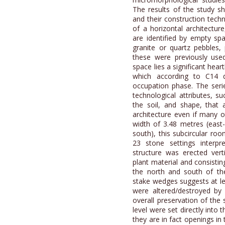
The results of the study s
and their construction techn
of a horizontal architectu
are identified by empty sp
granite or quartz pebbles,
these were previously used
space lies a significant heart
which according to C14 d
occupation phase. The seri
technological attributes, su
the soil, and shape, that ar
architecture even if many 
width of 3.48 metres (east
south), this subcircular ro
23 stone settings interpr
structure was erected vert
plant material and consistin
the north and south of the
stake wedges suggests at lea
were altered/destroyed by 
overall preservation of the 
level were set directly into
they are in fact openings in