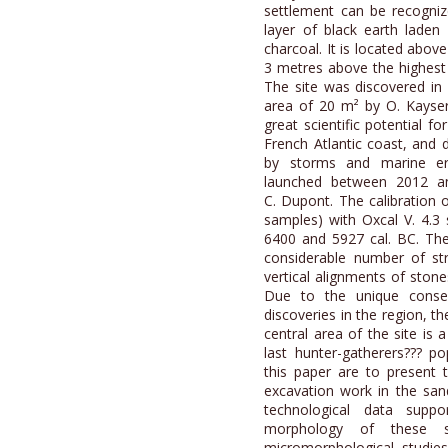
settlement can be recogni
layer of black earth laden
charcoal. It is located abov
3 metres above the highest 
The site was discovered in
area of 20 m² by O. Kayser
great scientific potential f
French Atlantic coast, and d
by storms and marine e
launched between 2012 
C. Dupont. The calibration o
samples) with Oxcal V. 4.3
6400 and 5927 cal. BC. The
considerable number of str
vertical alignments of stone
Due to the unique conser
discoveries in the region, t
central area of the site is 
last hunter-gatherers??? po
this paper are to present 
excavation work in the sand
technological data suppo
morphology of these s
micromorphological studies 