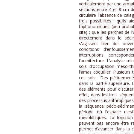
verticalement par une armat
sections entre 4 et 8 cm d
circulaire l'absence de ca
trois possibilités : qu'ils 
taphonomiques (peu probab
site) ; que les perches de 
directement dans le sédi
s'agissent bien des ouver
conditions d'enfouissem
interruptions correspon
l'architecture. L'analyse 
sols d'occupation mésolit
l'amas coquillier. Plusieurs
ces sols. Des piétinements
dans la partie supérieure.
des éléments pour discuter
effet, dans les trois séque
des processus anthropiques
la séquence pédo-sédimenta
période où l'espace n'e
mésolithiques. La fonctio
peuvent pas encore être re
permet d'avancer dans la c