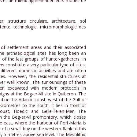
s et de mieux appréhender leurs modes de
r, structure circulaire, architecture, sol
, tente, technologie, micromorphologie des
n of settlement areas and their associated
ne archaeological sites has long been an
 of the last groups of hunter-gatherers. In
s constitute a very particular type of sites,
different domestic activities and are often
tes. However, the residential structures at
ever well known. The surroundings of these
een excavated with modern protocols in
aigns at the Beg-er-Vil site in Quiberon. The
d on the Atlantic coast, west of the Gulf of
lometres to the south. It lies in front of
Houat, Hoedic and Belle-Île-en-Mer. The
on the Beg-er-Vil promontory, which closes
he east, where the harbour of Port-Maria is
m of a small bay on the western flank of this
ly 5 metres above sea level. The Mesolithic