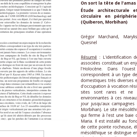
On sort la tête de l'amas
Étude architecturale e
circulaire en périphéri
(Quiberon, Morbihan)
Grégor Marchand, Maryli
Quesnel
Résumé
: L'identification 
associées constituait un en
l'Holocène. Dans l'oues
correspondent à un type de s
domestiques très diverses 
d'occupation à vocation résid
sites sont rares et ne
environnantes à ces niveaux
jour jusqu'aux campagnes d
Morbihan). Le site mésolithi
qui ferme à l'est une baie o
Maria. Il est installé au fon
de cette pointe rocheuse, 
mésolithique se distingue e