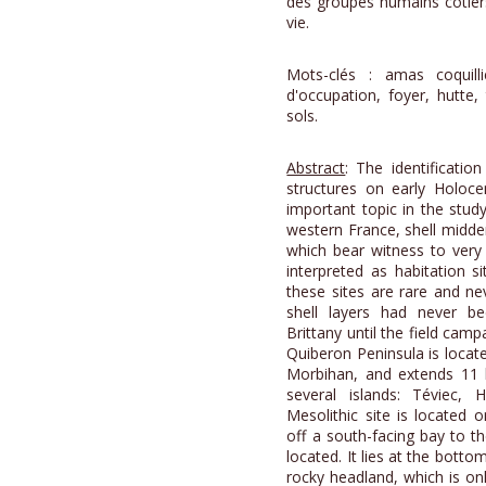
des groupes humains côtier
vie.
Mots-clés : amas coquillie
d'occupation, foyer, hutte
sols.
Abstract
: The identificatio
structures on early Holoce
important topic in the study
western France, shell midden
which bear witness to very 
interpreted as habitation si
these sites are rare and n
shell layers had never b
Brittany until the field camp
Quiberon Peninsula is locate
Morbihan, and extends 11 ki
several islands: Téviec, 
Mesolithic site is located 
off a south-facing bay to t
located. It lies at the botto
rocky headland, which is on