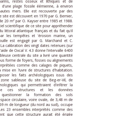
rins, restes osseux et lithiques et de
 d'une plage fossile éémienne, à environ
autes mers. Elle est recouverte par des
e site est découvert en 1970 par G. Bernier,
 de 20 m² par O. Kayser entre 1985 et 1988.
tiel scientifique de ce site pour appréhender
 littoral atlantique français et du fait qu'il
ar les tempêtes et 'érosion marine, un
ille est engagé par G. Marchand et C.
a calibration des vingt dates retenues (sur
l'aide de Oxcal V. 4.3 donne l'intervalle 6400
leuse centrale du site a livré une quantité
ous forme de foyers, fosses ou alignements
interprétées comme des calages de piquets,
a mise en ?uvre de structures d'habitation.
poser les faits archéologiques issus des
 zone sableuse du site de Beg-er-Vil, de
nologiques qui permettraient d'inférer la
 de ces structures et les données
 questionner la formation des sols
espace circulaire, voire ovale, de 3,48 m de
 3,69 m de longueur (du nord au sud), occupe
 Les 23 ensembles interprétés comme des
nt que cette structure aurait été érigée