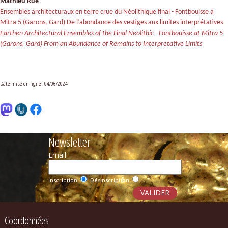
Mathieu Rué
Ensembles architecturaux en terre crue du Néolithique final - Fontbouisse à
Mitra 5 (Garons, Gard) De l’abondance des vestiges aux limites interprétatives
Earthen Architectural Ensembles of the Final Neolithic - Fontbouisse at Mitra 5
(Garons, Gard) From an Abundance of Remains to Interpretative Limits
Date mise en ligne : 04/06/2024
Newsletter
Email :
Inscription
Désinscription
Coordonnées