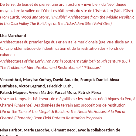
De terre, de bois et de pierre, une architecture « invisible » du Néolithique
moyen dans la vallée de l’Oise Les bâtiments du site de L’Isle-Adam (Val-d’Oise)
From Earth, Wood and Stone, ‘Invisible’ Architecture from the Middle Neolithic
in the Oise Valley The Buildings at the L’Isle-Adam Site (Val-d’Oise)
Lisa Marchand
Architectures du premier âge du Fer en Italie méridionale (IXe-VIIe siècle av. J.-
C.) La problématique de l’identification et de la restitution des « fonds de
cabane »
Architectures of the Early Iron Age in Southern Italy (9th to 7th century B.C.)
The Problem of Identification and Restitution of “Pithouses”
Vincent Ard, Marylise Onfray, David Aoustin, François Daniel, Alexa
Dufraisse, Victor Legrand, Friedrich Lüth,
Patrick Maguer, Vivien Mathé, Pascal Mora, Patrick Pérez
Vivre au temps des bâtisseurs de mégalithes : les maisons néolithiques du Peu, à
Charmé (Charente) Des données de terrain aux propositions de restitution
Life at the Time of the Megalith Builders: the Neolithic Houses of le Peu at
Charmé (Charente) From Field Data to Restitution Proposals
Nina Parisot, Marie Laroche, Clément Recq, avec la collaboration de