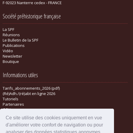
F-92023 Nanterre cedex - FRANCE
Société préhistorique française
La SPF
Réunions
Le Bulletin de la SPF
Publications
Vidéo
Newsletter
Boutique
Informations utiles
Tarifs_abonnements_2026 (pdf)
(Ré)Adh./(ré)abt en ligne 2026
Tutoriels
Partenaires
CGV
Ce site utilise des cookies uniquement en vue
d'améliorer votre confort de navigation ou pour
analyser des données statistiques anonymes.