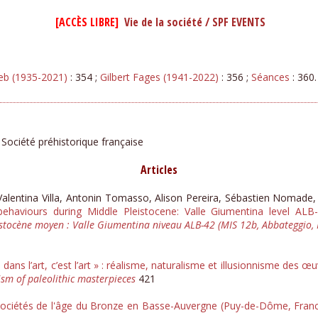
[ACCÈS LIBRE] ​
Vie de la société / SPF EVENTS
eb (1935-2021)
: 354 ;
Gilbert Fages (1941-2022)
: 356 ;
Séances
: 360.
 Société préhistorique française
Articles
 Valentina Villa, Antonin Tomasso, Alison Pereira, Sébastien Nomade,
haviours during Middle Pleistocene: Valle Giumentina level ALB-4
ocène moyen : Valle Giumentina niveau ALB-42 (MIS 12b, Abbateggio, It
 dans l’art, c’est l’art » : réalisme, naturalisme et illusionnisme des œu
nism of paleolithic masterpieces
421
ociétés de l'âge du Bronze en Basse-Auvergne (Puy-de-Dôme, Fran