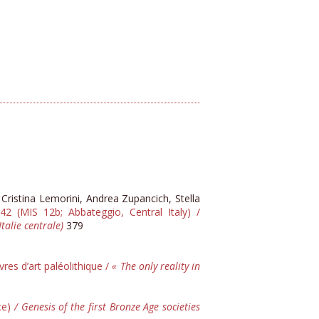
 Cristina Lemorini, Andrea Zupancich, Stella
2 (MIS 12b; Abbateggio, Central Italy) /
alie centrale)
379
vres d’art paléolithique /
« The only reality in
ce)
/ Genesis of the first Bronze Age societies