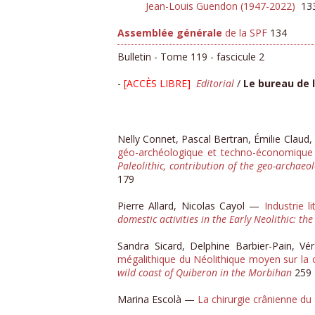
Jean-Louis Guendon (1947-2022)
13
Assemblée générale
de la SPF
134
Bulletin - Tome 119 - fascicule 2
-
[ACCÈS LIBRE]
​
Editorial
/
Le bureau de 
Nelly Connet, Pascal Bertran, Émilie Claud
géo-archéologique et techno-économique 
Paleolithic, contribution of the geo-archaeo
179
Pierre Allard, Nicolas Cayol —
Industrie 
domestic activities in the Early Neolithic: th
Sandra Sicard, Delphine Barbier-Pain, V
mégalithique du Néolithique moyen sur la
wild coast of Quiberon in the Morbihan
259
Marina Escolà —
La chirurgie crânienne du 