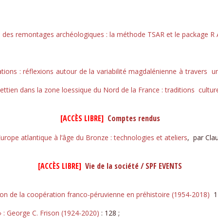
e des remontages archéologiques : la méthode TSAR et le package R
tions : réflexions autour de la variabilité magdalénienne à travers 
ttien dans la zone loessique du Nord de la France : traditions cult
[ACCÈS LIBRE]​
Comptes rendus
rope atlantique à l’âge du Bronze : technologies et ateliers
, par Cl
[ACCÈS LIBRE] ​
Vie de la société / SPF EVENTS
alon de la coopération franco-péruvienne en préhistoire (1954-2018)
12
 » : George C. Frison (1924-2020)
: 128 ;