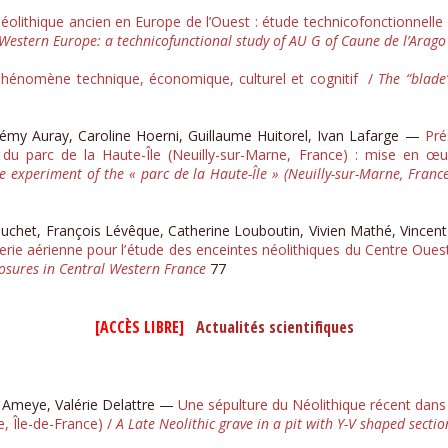
Paléolithique ancien en Europe de l’Ouest : étude technicofonctionnell
 Western Europe: a technicofunctional study of AU G of Caune de l’Arago
iphénomène technique, économique, culturel et cognitif /
The “blade”
émy Auray, Caroline Hoerni, Guillaume Huitorel, Ivan Lafarge —
Pré
du parc de la Haute-Île (Neuilly-sur-Marne, France) : mise en œuv
re experiment of the « parc de la Haute-Île » (Neuilly-sur-Marne, Franc
Bouchet, François Lévêque, Catherine Louboutin, Vivien Mathé, Vince
ie aérienne pour l’ étude des enceintes néolithiques du Centre Oues
losures in Central Western France
77
[ACCÈS LIBRE] ​
Actualités scientifiques
e Ameye, Valérie Delattre —
Une sépulture du Néolithique récent dans 
, Île-de-France) /
A Late Neolithic grave in a pit with Y-V shaped secti