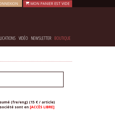
ONNEXION
LICATIONS
VIDÉO
NEWSLETTER
BOUTIQUE
sumé (fre/eng) (15 € / article)
 société sont en
[ACCÈS LIBRE]