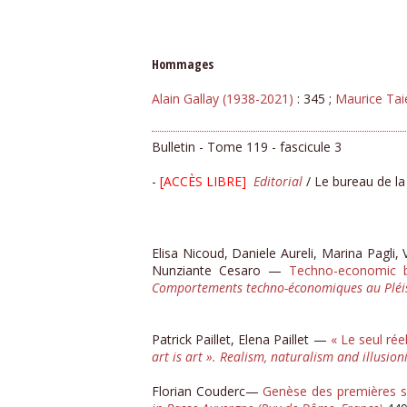
Hommages
Alain Gallay (1938-2021)
: 345 ;
Maurice Tai
Bulletin - Tome 119 - fascicule 3
-
[ACCÈS LIBRE]
​
Editorial
/ Le bureau de la
Elisa Nicoud, Daniele Aureli, Marina Pagli,
Nunziante Cesaro —
Techno-economic be
Comportements techno-économiques au Pléist
Patrick Paillet, Elena Paillet —
« Le seul réel
art is art ». Realism, naturalism and illusio
Florian Couderc—
Genèse des premières s