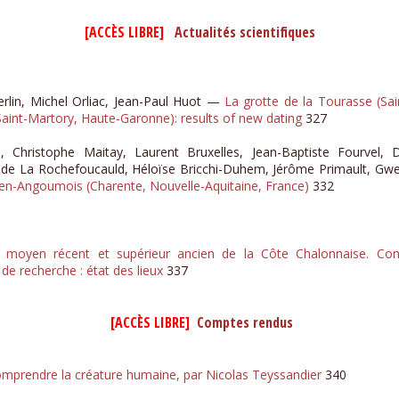
[ACCÈS LIBRE] ​
Actualités scientifiques
erlin, Michel Orliac, Jean-Paul Huot —
La grotte de la Tourasse (Sai
Saint-Martory, Haute-Garonne): results of new dating
327
 Christophe Maitay, Laurent Bruxelles, Jean-Baptiste Fourvel, 
s de La Rochefoucauld, Héloïse Bricchi-Duhem, Jérôme Primault, Gwe
-en-Angoumois (Charente, Nouvelle-Aquitaine, France)
332
e moyen récent et supérieur ancien de la Côte Chalonnaise. Con
 de recherche : état des lieux
337
[ACCÈS LIBRE]​
Comptes rendus
omprendre la créature humaine, par Nicolas Teyssandier
340