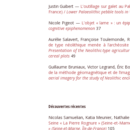
Justin Guibert —
L’ outillage sur galet au 
France) /
Lower Palaeolithic pebble tools in
Nicole Pigeot —
L’ objet « lame » : un ép
cognitive epiphenomenon
37
Aurélie Salavert, Françoise Toulemonde, R
de type néolithique menée à l’archéosite 
Presentation of the Neolithic-type agricultu
cereal plots
49
Guillaume Bruniaux, Victor Legrand, Éric 
de la méthode géomagnétique et de l’imager
aerial imagery for the study of Neolithic enc
Découvertes récentes
Nicolas Samuelian, Katia Meunier, Nathali
Seine « La Pierre Rognure » (Seine-et-Marne
» (Seine-et-Marne, Île-de-France)
105