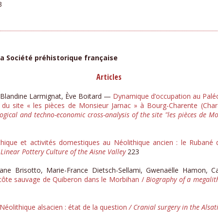
3
la Société préhistorique française
Articles
, Blandine Larmignat, Ève Boitard —
Dynamique d’occupation au Paléol
du site « les pièces de Monsieur Jarnac » à Bourg-Charente (Cha
logical and techno-economic cross-analysis of the site "les pièces de 
lithique et activités domestiques au Néolithique ancien : le Rubané 
e Linear Pottery Culture of the Aisne Valley
223
érane Brisotto, Marie-France Dietsch-Sellami, Gwenaëlle Hamon, 
 côte sauvage de Quiberon dans le Morbihan /
Biography of a megalit
Néolithique alsacien : état de la question
/ Cranial surgery in the Alsa