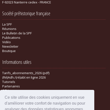
F-92023 Nanterre cedex - FRANCE
Société préhistorique française
La SPF
Réunions
Le Bulletin de la SPF
Publications
Vidéo
Newsletter
Boutique
Informations utiles
Tarifs_abonnements_2026 (pdf)
(Ré)Adh./(ré)abt en ligne 2026
Tutoriels
Partenaires
CGV
Ce site utilise des cookies uniquement en vue
d'améliorer votre confort de navigation ou pour
analyser des données statistiques anonymes.