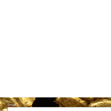
Email :
r