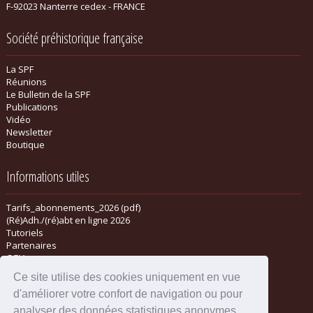
F-92023 Nanterre cedex - FRANCE
Société préhistorique française
La SPF
Réunions
Le Bulletin de la SPF
Publications
Vidéo
Newsletter
Boutique
Informations utiles
Tarifs_abonnements_2026 (pdf)
(Ré)Adh./(ré)abt en ligne 2026
Tutoriels
Partenaires
CGV
Ce site utilise des cookies uniquement en vue
d'améliorer votre confort de navigation ou pour
analyser des données statistiques anonymes.