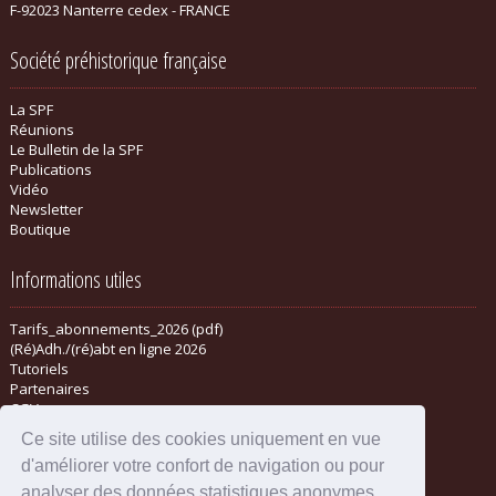
F-92023 Nanterre cedex - FRANCE
Société préhistorique française
La SPF
Réunions
Le Bulletin de la SPF
Publications
Vidéo
Newsletter
Boutique
Informations utiles
Tarifs_abonnements_2026 (pdf)
(Ré)Adh./(ré)abt en ligne 2026
Tutoriels
Partenaires
CGV
Ce site utilise des cookies uniquement en vue
d'améliorer votre confort de navigation ou pour
analyser des données statistiques anonymes.