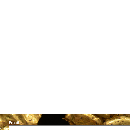
Email :
r