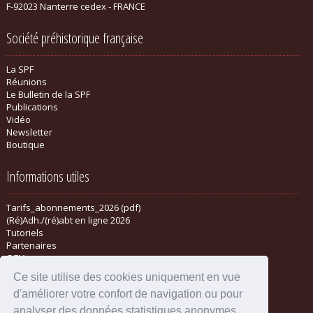
F-92023 Nanterre cedex - FRANCE
Société préhistorique française
La SPF
Réunions
Le Bulletin de la SPF
Publications
Vidéo
Newsletter
Boutique
Informations utiles
Tarifs_abonnements_2026 (pdf)
(Ré)Adh./(ré)abt en ligne 2026
Tutoriels
Partenaires
CGV
Ce site utilise des cookies uniquement en vue
d'améliorer votre confort de navigation ou pour
analyser des données statistiques anonymes.