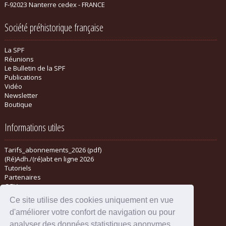
F-92023 Nanterre cedex - FRANCE
Société préhistorique française
La SPF
Réunions
Le Bulletin de la SPF
Publications
Vidéo
Newsletter
Boutique
Informations utiles
Tarifs_abonnements_2026 (pdf)
(Ré)Adh./(ré)abt en ligne 2026
Tutoriels
Partenaires
CGV
Ce site utilise des cookies uniquement en vue
d'améliorer votre confort de navigation ou pour
analyser des données statistiques anonymes.