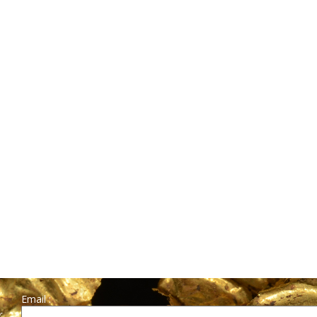
Email :
r