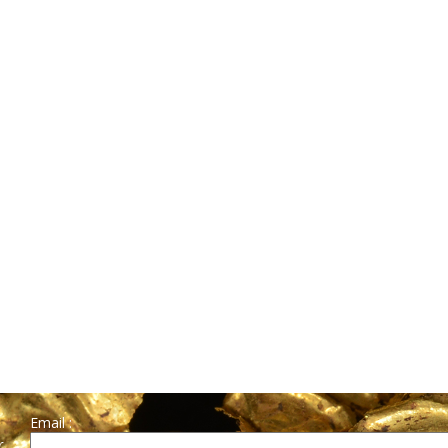
Email :
r