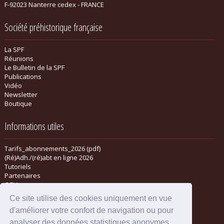
F-92023 Nanterre cedex - FRANCE
Société préhistorique française
La SPF
Réunions
Le Bulletin de la SPF
Publications
Vidéo
Newsletter
Boutique
Informations utiles
Tarifs_abonnements_2026 (pdf)
(Ré)Adh./(ré)abt en ligne 2026
Tutoriels
Partenaires
CGV
Ce site utilise des cookies uniquement en vue
d'améliorer votre confort de navigation ou pour
analyser des données statistiques anonymes.