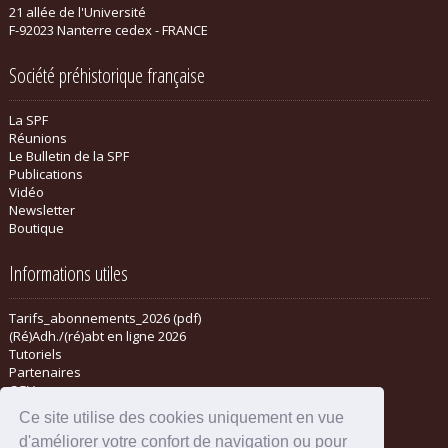
21 allée de l'Université
F-92023 Nanterre cedex - FRANCE
Société préhistorique française
La SPF
Réunions
Le Bulletin de la SPF
Publications
Vidéo
Newsletter
Boutique
Informations utiles
Tarifs_abonnements_2026 (pdf)
(Ré)Adh./(ré)abt en ligne 2026
Tutoriels
Partenaires
CGV
Ce site utilise des cookies uniquement en vue
d'améliorer votre confort de navigation ou pour