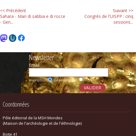
<< Précédent
Suivant >>
Sahara - Mari di sabbia e di rocce
Congrès de l'UISPP : cinq
- Gen...
sessions...
Newsletter
Email :
Inscription
Désinscription
Coordonnées
Pôle éditorial de la MSH Mondes
(Maison de l'archéologie et de l'éthnologie)
Boite 41