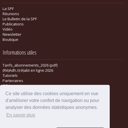
La SPF
Réunions
Le Bulletin de la SPF
Publications
Vidéo
Newsletter
Boutique
Informations utiles
Tarifs_abonnements_2026 (pdf)
(Ré)Adh./(ré)abt en ligne 2026
Tutoriels
Partenaires
CGV
Ce site utilise des cookies uniquement en vue
d'améliorer votre confort de navigation ou pour
analyser des données statistiques anonymes.
En savoir plus