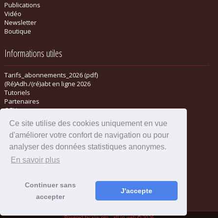
Publications
Vidéo
Newsletter
Boutique
Informations utiles
Tarifs_abonnements_2026 (pdf)
(Ré)Adh./(ré)abt en ligne 2026
Tutoriels
Partenaires
CGV
Ce site utilise des cookies uniquement en vue
d'améliorer votre confort de navigation ou pour
analyser des données statistiques anonymes.
En savoir plus
Continuer sans
J'accepte
accepter
Mentions légales
-
Administration
Powered by aiw-pro
|
all-in-web © 2026