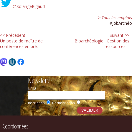
@SolangeRigaud
> Tous les emplois
#JobArchéo
<< Précédent
Suivant >>
Un poste de maître de
Bioarchéologie : Gestion des
conférences en pré...
ressources ...
Newsletter
Email :
Inscription
Désinscription
Coordonnées