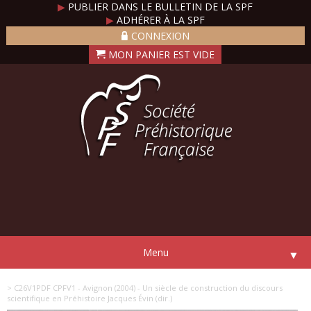
▶
PUBLIER DANS LE BULLETIN DE LA SPF
▶
ADHÉRER À LA SPF
CONNEXION
Menu
▼
> C26V1PDF CPFV1 - Avignon (2004) - Un siècle de construction du discours
scientifique en Préhistoire Jacques Évin (dir.)