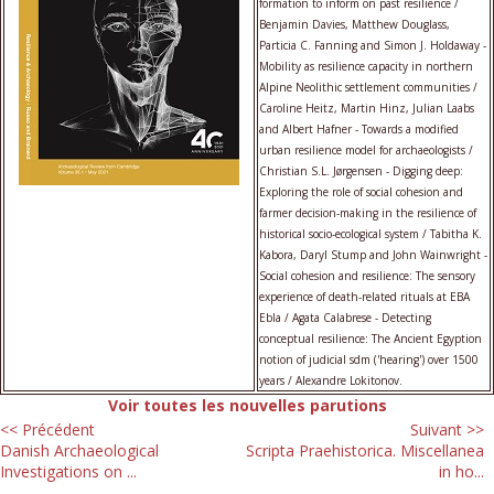
formation to inform on past resilience /
Benjamin Davies, Matthew Douglass,
Particia C. Fanning and Simon J. Holdaway -
Mobility as resilience capacity in northern
Alpine Neolithic settlement communities /
Caroline Heitz, Martin Hinz, Julian Laabs
and Albert Hafner - Towards a modified
urban resilience model for archaeologists /
Christian S.L. Jørgensen - Digging deep:
Exploring the role of social cohesion and
farmer decision-making in the resilience of
historical socio-ecological system / Tabitha K.
Kabora, Daryl Stump and John Wainwright -
Social cohesion and resilience: The sensory
experience of death-related rituals at EBA
Ebla / Agata Calabrese - Detecting
conceptual resilience: The Ancient Egyption
notion of judicial sdm ('hearing') over 1500
years / Alexandre Lokitonov.
Voir toutes les nouvelles parutions
<< Précédent
Suivant >>
Danish Archaeological
Scripta Praehistorica. Miscellanea
Investigations on ...
in ho...