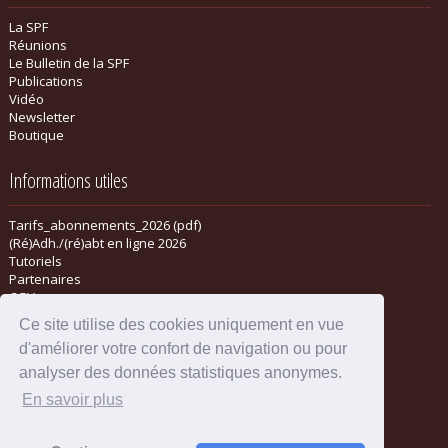
La SPF
Réunions
Le Bulletin de la SPF
Publications
Vidéo
Newsletter
Boutique
Informations utiles
Tarifs_abonnements_2026 (pdf)
(Ré)Adh./(ré)abt en ligne 2026
Tutoriels
Partenaires
CGV
Ce site utilise des cookies uniquement en vue
d'améliorer votre confort de navigation ou pour
analyser des données statistiques anonymes.
En savoir plus