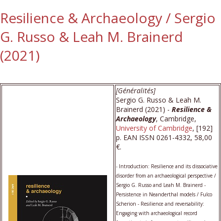
Resilience & Archaeology / Sergio
G. Russo & Leah M. Brainerd
(2021)
[Généralités]
Sergio G. Russo & Leah M.
Brainerd (2021) -
Resilience &
Archaeology
, Cambridge,
University of Cambridge
, [192]
p. EAN ISSN 0261-4332, 58,00
€.
- Introduction: Resilience and its dissociative
disorder from an archaeological perspective /
Sergio G. Russo and Leah M. Brainerd -
Persistence in Neanderthal models / Fulco
Scherion - Resilience and reversability:
Engaging with archaeological record