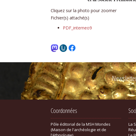
Cliquez sur la photo pour zoomer
Fichier(s) attaché(s)
PDF_interneo9
Newslette
Coordonnées
Soc
Pôle éditorial de la MSH Mondes
La 
(Maison de l'archéologie et de
Réu
l'éthnologie)
Le B