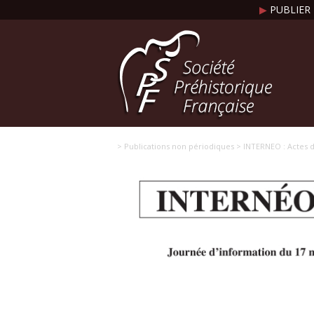
▶
PUBLIER 
> Publications non périodiques
> INTERNEO : Actes d