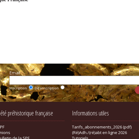
Email :
r
Inscription
Désinscription
iété préhistorique française
Informations utiles
SPF
Tarifs_abonnements_2026 (pdf)
nions
(Ré)Adh./(ré)abt en ligne 2026
ulletin de la SPF
Tutoriels