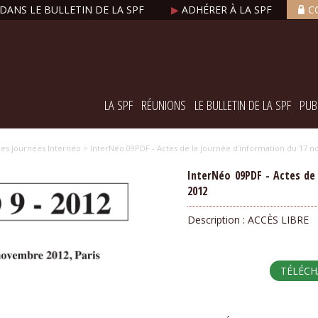
DANS LE BULLETIN DE LA SPF
▶
ADHÉRER À LA SPF
C
LA SPF
RÉUNIONS
LE BULLETIN DE LA SPF
PUB
es journées Internéo
> InterNéo 09PDF - Actes de la journée d'information du 17 
InterNéo 09PDF - Actes de
2012
Description :
ACCÈS LIBRE
TÉLÉC