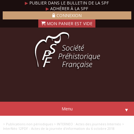
▶
PUBLIER DANS LE BULLETIN DE LA SPF
▶
ADHÉRER À LA SPF
CONNEXION
Menu
▼
> Publications non périodiques
> INTERNEO : Actes des journées Internéo
>
InterNéo 12PDF - Actes de la journée d'information du 6 octobre 2018