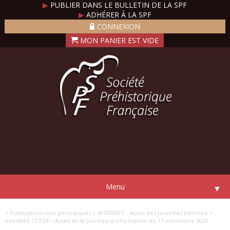
▶
PUBLIER DANS LE BULLETIN DE LA SPF
▶
ADHÉRER À LA SPF
CONNEXION
Menu
▼
> Publications non périodiques
> INTERNEO : Actes des journées Internéo
>
InterNéo 13 PDF - Actes de la Journée d'information du 11 novembre 2020