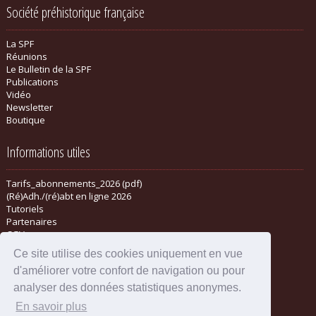
Société préhistorique française
La SPF
Réunions
Le Bulletin de la SPF
Publications
Vidéo
Newsletter
Boutique
Informations utiles
Tarifs_abonnements_2026 (pdf)
(Ré)Adh./(ré)abt en ligne 2026
Tutoriels
Partenaires
CGV
Ce site utilise des cookies uniquement en vue
d'améliorer votre confort de navigation ou pour
analyser des données statistiques anonymes.
En savoir plus