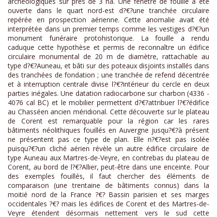
archéologiques sur près de 3 ha. Une fenêtre de fouille a été
ouverte dans le quart nord-est d?€?une tranchée circulaire
repérée en prospection aérienne. Cette anomalie avait été
interprétée dans un premier temps comme les vestiges d?€?un
monument funéraire protohistorique. La fouille a rendu
caduque cette hypothèse et permis de reconnaître un édifice
circulaire monumental de 20 m de diamètre, rattachable au
type d?€?Auneau, et bâti sur des poteaux disjoints installés dans
des tranchées de fondation ; une tranchée de refend décentrée
et à interruption centrale divise l?€?intérieur du cercle en deux
parties inégales. Une datation radiocarbone sur charbon (4336 -
4076 cal BC) et le mobilier permettent d?€?attribuer l?€?édifice
au Chasséen ancien méridional. Cette découverte sur le plateau
de Corent est remarquable pour la région car les rares
bâtiments néolithiques fouillés en Auvergne jusqu?€?à présent
ne présentent pas ce type de plan. Elle n?€?est pas isolée
puisqu?€?un cliché aérien révèle un autre édifice circulaire de
type Auneau aux Martres-de-Veyre, en contrebas du plateau de
Corent, au bord de l?€?Allier, peut-être dans une enceinte. Pour
des exemples fouillés, il faut chercher des éléments de
comparaison (une trentaine de bâtiments connus) dans la
moitié nord de la France ?€? Bassin parisien et ses marges
occidentales ?€? mais les édifices de Corent et des Martres-de-
Veyre étendent désormais nettement vers le sud cette