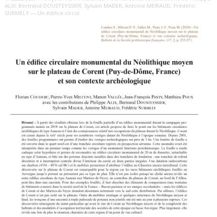
ALIX, Bertrand DOUSTEYSSIER, Sylvain MADER, Antoine MEIRAUD, Frédéric
SURMELY — Un édifice circul