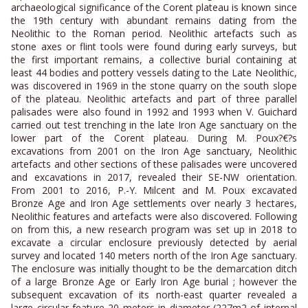
archaeological significance of the Corent plateau is known since
the 19th century with abundant remains dating from the
Neolithic to the Roman period. Neolithic artefacts such as
stone axes or flint tools were found during early surveys, but
the first important remains, a collective burial containing at
least 44 bodies and pottery vessels dating to the Late Neolithic,
was discovered in 1969 in the stone quarry on the south slope
of the plateau. Neolithic artefacts and part of three parallel
palisades were also found in 1992 and 1993 when V. Guichard
carried out test trenching in the late Iron Age sanctuary on the
lower part of the Corent plateau. During M. Poux?€?s
excavations from 2001 on the Iron Age sanctuary, Neolithic
artefacts and other sections of these palisades were uncovered
and excavations in 2017, revealed their SE-NW orientation.
From 2001 to 2016, P.-Y. Milcent and M. Poux excavated
Bronze Age and Iron Age settlements over nearly 3 hectares,
Neolithic features and artefacts were also discovered. Following
on from this, a new research program was set up in 2018 to
excavate a circular enclosure previously detected by aerial
survey and located 140 meters north of the Iron Age sanctuary.
The enclosure was initially thought to be the demarcation ditch
of a large Bronze Age or Early Iron Age burial ; however the
subsequent excavation of its north-east quarter revealed a
large circular feature 20 meters in diameter (227m2 of internal