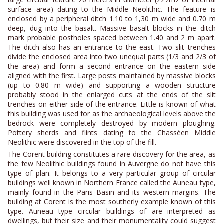
surface area) dating to the Middle Neolithic. The feature is
enclosed by a peripheral ditch 1.10 to 1,30 m wide and 0.70 m
deep, dug into the basalt. Massive basalt blocks in the ditch
mark probable postholes spaced between 1.40 and 2 m apart.
The ditch also has an entrance to the east. Two slit trenches
divide the enclosed area into two unequal parts (1/3 and 2/3 of
the area) and form a second entrance on the eastern side
aligned with the first. Large posts maintained by massive blocks
(up to 0.80 m wide) and supporting a wooden structure
probably stood in the enlarged cuts at the ends of the slit
trenches on either side of the entrance. Little is known of what
this building was used for as the archaeological levels above the
bedrock were completely destroyed by modern ploughing.
Pottery sherds and flints dating to the Chasséen Middle
Neolithic were discovered in the top of the fill.
The Corent building constitutes a rare discovery for the area, as
the few Neolithic buildings found in Auvergne do not have this
type of plan. It belongs to a very particular group of circular
buildings well known in Northern France called the Auneau type,
mainly found in the Paris Basin and its western margins. The
building at Corent is the most southerly example known of this
type. Auneau type circular buildings of are interpreted as
dwellings, but their size and their monumentality could suggest