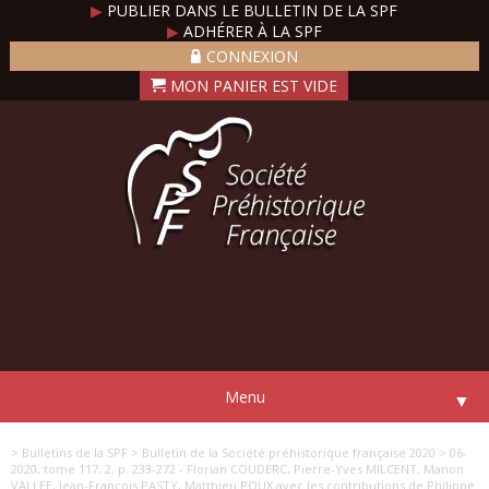
▶
PUBLIER DANS LE BULLETIN DE LA SPF
▶
ADHÉRER À LA SPF
CONNEXION
Menu
▼
> Bulletins de la SPF
> Bulletin de la Société préhistorique française 2020
> 06-
2020, tome 117, 2, p. 233-272 - Florian COUDERC, Pierre-Yves MILCENT, Manon
VALLEE, Jean-François PASTY, Matthieu POUX avec les contributions de Philippe