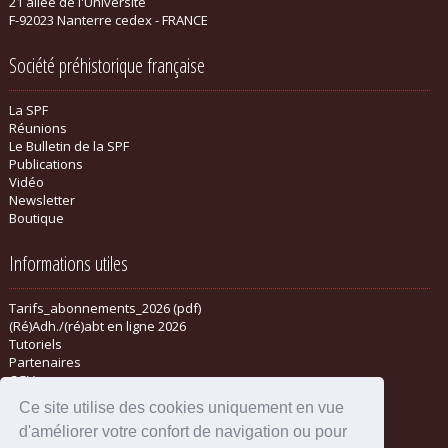
21 allée de l'Université
F-92023 Nanterre cedex - FRANCE
Société préhistorique française
La SPF
Réunions
Le Bulletin de la SPF
Publications
Vidéo
Newsletter
Boutique
Informations utiles
Tarifs_abonnements_2026 (pdf)
(Ré)Adh./(ré)abt en ligne 2026
Tutoriels
Partenaires
CGV
Ce site utilise des cookies uniquement en vue
d'améliorer votre confort de navigation ou pour