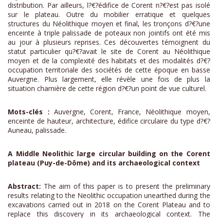
distribution. Par ailleurs, l?€?édifice de Corent n?€?est pas isolé
sur le plateau. Outre du mobilier erratique et quelques
structures du Néolithique moyen et final, les tronçons d?€?une
enceinte à triple palissade de poteaux non jointifs ont été mis
au jour à plusieurs reprises. Ces découvertes témoignent du
statut particulier qu?€?avait le site de Corent au Néolithique
moyen et de la complexité des habitats et des modalités d?€?
occupation territoriale des sociétés de cette époque en basse
Auvergne. Plus largement, elle révèle une fois de plus la
situation charnière de cette région d?€?un point de vue culturel.
Mots-clés :
Auvergne, Corent, France, Néolithique moyen,
enceinte de hauteur, architecture, édifice circulaire du type d?€?
Auneau, palissade.
A Middle Neolithic large circular building on the Corent
plateau (Puy-de-Dôme) and its archaeological context
Abstract:
The aim of this paper is to present the preliminary
results relating to the Neolithic occupation unearthed during the
excavations carried out in 2018 on the Corent Plateau and to
replace this discovery in its archaeological context. The