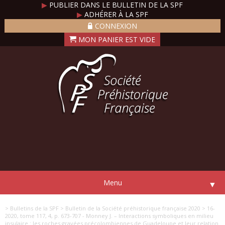
▶
PUBLIER DANS LE BULLETIN DE LA SPF
▶
ADHÉRER À LA SPF
CONNEXION
Menu
▼
> Bulletins de la SPF
> Bulletin de la Société préhistorique française 2020
> 16-
2020, tome 117, 4, p. 673-707 - Monney J. – Interactions symboliques en milieu
insulaire : les roches gravées précolombiennes de Guadeloupe et leur relation