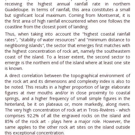
receiving the highest annual rainfall rate in northern
Guadeloupe. In terms of rainfall, this area constitutes a small
but significant local maximum. Coming from Montserrat, it is
the first area of high rainfall encountered when one follows the
coastline from the closest point of landing.
Thus, when taking into account the "highest coastal rainfall
rates", "stability of water resources" and "minimum distance to
neighboring islands", the sector that emerges first matches with
the highest concentration of rock art, namely the southeastern
coast of the island. To a lesser extent, the second sector to
emerge is the northern end of the island where at least one site
is known.
A direct correlation between the topographical environment of
the rock art and its dimensions and complexity index is also to
be noted. This results in a higher proportion of large elaborate
figures at river mouths and/or in close proximity to coastal
springs, and a higher frequency of small simple figures in the
hinterland, be it on plateaus or, more markedly, along rivers.
The very high concentration of rock art in Trois-Rivières - which
comprises 92.2% of all the engraved rocks on the island and
85% of the rock art - plays here a major role. However, the
same applies to the other rock art sites on the island outside
this exceptional concentration.