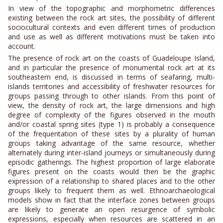
In view of the topographic and morphometric differences
existing between the rock art sites, the possibility of different
sociocultural contexts and even different times of production
and use as well as different motivations must be taken into
account.
The presence of rock art on the coasts of Guadeloupe Island,
and in particular the presence of monumental rock art at its
southeastern end, is discussed in terms of seafaring, multi-
islands territories and accessibility of freshwater resources for
groups passing through to other islands. From this point of
view, the density of rock art, the large dimensions and high
degree of complexity of the figures observed in the mouth
and/or coastal spring sites (type 1) is probably a consequence
of the frequentation of these sites by a plurality of human
groups taking advantage of the same resource, whether
alternately during inter-island journeys or simultaneously during
episodic gatherings. The highest proportion of large elaborate
figures present on the coasts would then be the graphic
expression of a relationship to shared places and to the other
groups likely to frequent them as well. Ethnoarchaeological
models show in fact that the interface zones between groups
are likely to generate an open resurgence of symbolic
expressions, especially when resources are scattered in an