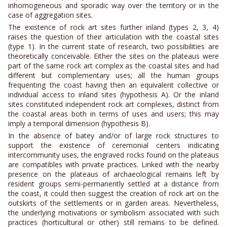
inhomogeneous and sporadic way over the territory or in the
case of aggregation sites.
The existence of rock art sites further inland (types 2, 3, 4)
raises the question of their articulation with the coastal sites
(type 1). In the current state of research, two possibilities are
theoretically conceivable. Either the sites on the plateaus were
part of the same rock art complex as the coastal sites and had
different but complementary uses; all the human groups
frequenting the coast having then an equivalent collective or
individual access to inland sites (hypothesis A). Or the inland
sites constituted independent rock art complexes, distinct from
the coastal areas both in terms of uses and users; this may
imply a temporal dimension (hypothesis B).
In the absence of batey and/or of large rock structures to
support the existence of ceremonial centers indicating
intercommunity uses, the engraved rocks found on the plateaus
are compatibles with private practices. Linked with the nearby
presence on the plateaus of archaeological remains left by
resident groups semi-permanently settled at a distance from
the coast, it could then suggest the creation of rock art on the
outskirts of the settlements or in garden areas. Nevertheless,
the underlying motivations or symbolism associated with such
practices (horticultural or other) still remains to be defined.