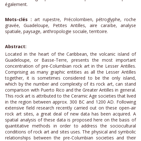
également.
Mots-clés :
art rupestre, Précolombien, pétroglyphe, roche
gravée, Guadeloupe, Petites Antilles, aire caraïbe, analyse
spatiale, paysage, anthropologie sociale, territoire.
Abstract:
Located in the heart of the Caribbean, the volcanic island of
Guadeloupe, or Basse-Terre, presents the most important
concentration of pre-Columbian rock art in the Lesser Antilles.
Comprising as many graphic entities as all the Lesser Antilles
together, it is sometimes considered to be the only island,
which by the number and complexity of its rock art, can stand
comparison with Puerto Rico and the Greater Antilles in general.
This rock art is attributed to the Ceramic Age societies that lived
in the region between approx. 300 BC and 1200 AD. Following
extensive field research recently carried out on these open-air
rock art sites, a great deal of new data has been acquired. A
spatial analysis of these data is proposed here on the basis of
quantitative methods in order to address the sociocultural
conditions of rock art and sites uses. The physical and symbolic
relationships between the pre-Columbian societies and their