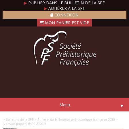
▶
PUBLIER DANS LE BULLETIN DE LA SPF
▶
ADHÉRER À LA SPF
CONNEXION
Menu
▼
> Bulletins de la SPF
> Bulletin de la Société préhistorique française 2020
>
(version papier) BSPF 2020-3