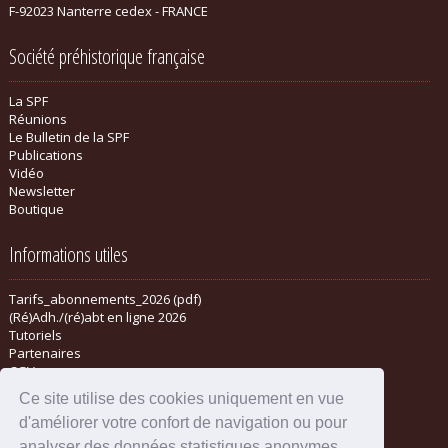
F-92023 Nanterre cedex - FRANCE
Société préhistorique française
La SPF
Réunions
Le Bulletin de la SPF
Publications
Vidéo
Newsletter
Boutique
Informations utiles
Tarifs_abonnements_2026 (pdf)
(Ré)Adh./(ré)abt en ligne 2026
Tutoriels
Partenaires
CGV
Ce site utilise des cookies uniquement en vue
d'améliorer votre confort de navigation ou pour
analyser des données statistiques anonymes.