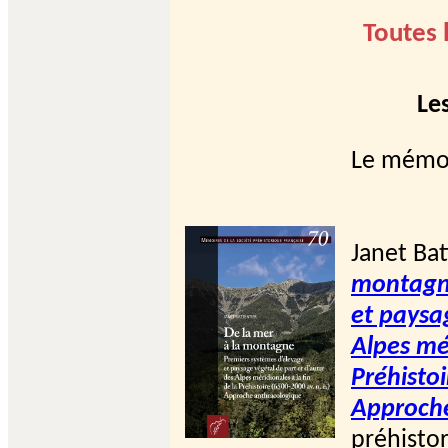
Toutes 
Le
Le mémoi
Janet Bat
montagne
et paysa
Alpes mér
Préhistoi
Approche
préhistor