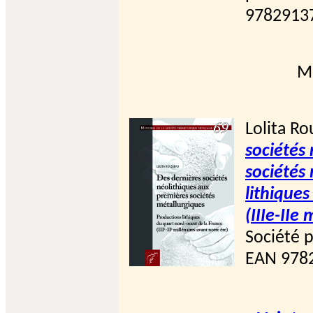
97829137
M
Lolita Ro
sociétés
sociétés
lithique
(IIIe-IIe
Société p
EAN 9782