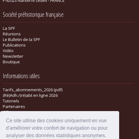
F-92023 Nanterre cedex - FRANCE
Société préhistorique française
La SPF
Réunions
Le Bulletin de la SPF
Publications
Vidéo
Newsletter
Boutique
Informations utiles
Tarifs_abonnements_2026 (pdf)
(Ré)Adh./(ré)abt en ligne 2026
Tutoriels
Partenaires
CGV
Ce site utilise des cookies uniquement en vue
d'améliorer votre confort de navigation ou pour
analyser des données statistiques anonymes.