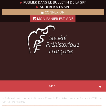
▶
PUBLIER DANS LE BULLETIN DE LA SPF
▶
ADHÉRER À LA SPF
CONNEXION
Menu
▼
> Publications non périodiques
> Congrès Préhistoriques de France
> C13ème
CPF13 - Paris (1950)