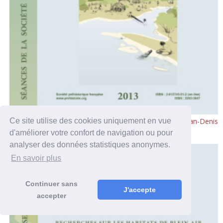
S2-02EN_PDF_Daniel Mordant, Boris Valentin and Jean-Denis
Ce site utilise des cookies uniquement en vue
Vigne — Noyen-sur-Seine, twenty-five years on
d'améliorer votre confort de navigation ou pour
analyser des données statistiques anonymes.
En savoir plus
Continuer sans
J'accepte
accepter