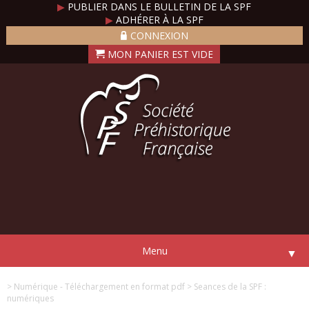
▶
PUBLIER DANS LE BULLETIN DE LA SPF
▶
ADHÉRER À LA SPF
CONNEXION
Menu
▼
> Numérique - Téléchargement en format pdf
> Seances de la SPF :
numériques