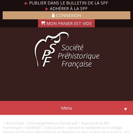
▶
PUBLIER DANS LE BULLETIN DE LA SPF
▶
ADHÉRER À LA SPF
CONNEXION
Menu
▼
> Numérique - Téléchargement en format pdf
> Seances de la SPF :
numériques
> S2-08PDF - Colas Guéret - Identité et variabilité de l'outillage
lithique du Premier Mésolithique en Belgique et dans le Nord de la France : les